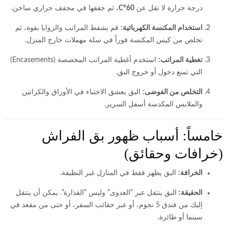
درجة حرارة لا تقل عن
60°C
، ثم جففها في مجفف حراري ساخن.
استخدام المكنسة الكهربائية:
قم بشفط المراتب والزوايا بقوة، ثم
تخلص من كيس المكنسة فوراً في سلة مهملات خارج المنزل.
تغطية المراتب:
استخدم أغطية المراتب المخصصة (Encasements)
التي تمنع دخول أو خروج البق.
التخلص من الفوضى:
البق يعشق الاختباء في الأوراق والكراتين
والملابس المكدسة أسفل السرير.
خامساً: أسباب ظهور بق الفراش
(خرافات وحقائق)
الخرافة:
البق يظهر فقط في المنازل غير النظيفة.
الحقيقة:
البق ينتقل عبر “العدوى” وليس “القذارة”. يمكن أن ينتقل
إليك من فندق 5 نجوم، أو عبر حقائب السفر، أو حتى من مقعد في
سينما أو طائرة.