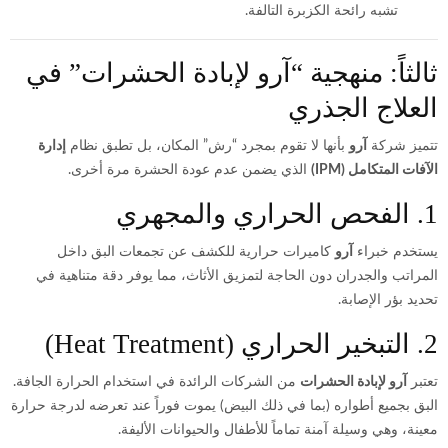
تشبه رائحة الكزبرة التالفة.
ثالثاً: منهجية “آرو لإبادة الحشرات” في
العلاج الجذري
تتميز شركة
آرو
بأنها لا تقوم بمجرد “رش” المكان، بل تطبق نظام
إدارة
الآفات المتكامل (IPM)
الذي يضمن عدم عودة الحشرة مرة أخرى.
1. الفحص الحراري والمجهري
يستخدم خبراء
آرو
كاميرات حرارية للكشف عن تجمعات البق داخل
المراتب والجدران دون الحاجة لتمزيق الأثاث، مما يوفر دقة متناهية في
تحديد بؤر الإصابة.
2. التبخير الحراري (Heat Treatment)
تعتبر
آرو لإبادة الحشرات
من الشركات الرائدة في استخدام الحرارة الجافة.
البق بجميع أطواره (بما في ذلك البيض) يموت فوراً عند تعرضه لدرجة حرارة
معينة، وهي وسيلة آمنة تماماً للأطفال والحيوانات الأليفة.