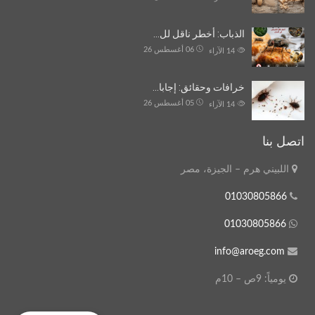
الذباب: أخطر ناقل لل…
06 أغسطس 26
14
الآراء
خرافات وحقائق: إجابا…
05 أغسطس 26
14
الآراء
اتصل بنا
اللبيني هرم – الجيزة، مصر
01030805866
01030805866
info@aroeg.com
يومياً: 9ص – 10م