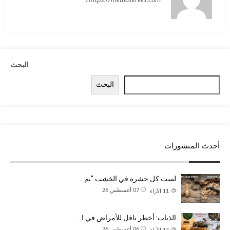
البحث
البحث
أحدث المنشورات
لست كل حشرة في الخشب “نم…
07 أغسطس 26
11
الآراء
الذباب: أخطر ناقل للأمراض في ا…
06 أغسطس 26