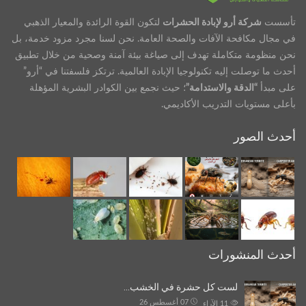
تأسست
شركة أرو لإبادة الحشرات
لتكون القوة الرائدة والمعيار الذهبي
في مجال مكافحة الآفات والصحة العامة. نحن لسنا مجرد مزود خدمة، بل
نحن منظومة متكاملة تهدف إلى صياغة بيئة آمنة وصحية من خلال تطبيق
أحدث ما توصلت إليه تكنولوجيا الإبادة العالمية. ترتكز فلسفتنا في “أرو”
على مبدأ
“الدقة والاستدامة”
؛ حيث نجمع بين الكوادر البشرية المؤهلة
بأعلى مستويات التدريب الأكاديمي.
أحدث الصور
أحدث المنشورات
لست كل حشرة في الخشب…
07 أغسطس 26
11
الآراء