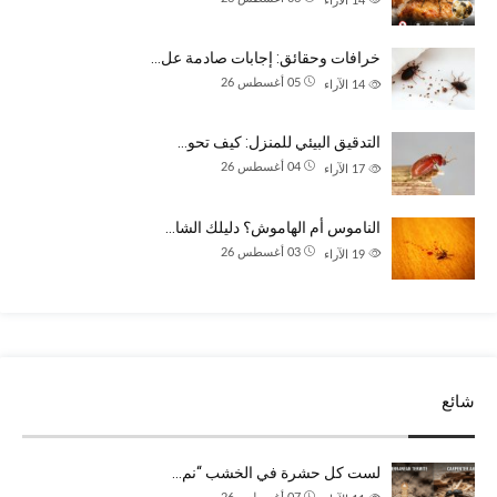
14
الآراء
خرافات وحقائق: إجابات صادمة عل…
05 أغسطس 26
14
الآراء
التدقيق البيئي للمنزل: كيف تحو…
04 أغسطس 26
17
الآراء
الناموس أم الهاموش؟ دليلك الشا…
03 أغسطس 26
19
الآراء
شائع
لست كل حشرة في الخشب “نم…