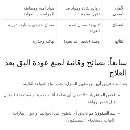
الأمان
روائح نفاذة ومواد قد
مواد آمنة ومطابقة
الصحي
تكون سامة
للمواصفات الدولية
الضمان
لا يوجد ضمان لعدم
ضمان حقيقي ومتابعة دورية
العودة
النتائج
وقتية (يختفي ثم يعود)
نهائية وجذرية
سابعاً: نصائح وقائية لمنع عودة البق بعد
العلاج
بعد انتهاء فريق
آرو
من تطهير المنزل، يجب اتباع القواعد التالية:
فحص المشتريات:
لا تدخل أي قطعة أثاث جديدة أو مستعملة للمنزل
قبل فحص زواياها.
سد الشقوق:
قم بإغلاق أي شقوق في الحوائط أو حول إطارات
الأبواب باستخدام “السيليكون”.