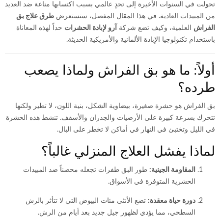
تحولت في السنوات الأخيرة إلى تحدٍ عالمي بسبب اكتسابها مناعة ضد العديد
من المبيدات العادية. في هذا المقال المفصل، سنستعرض
طرق علاج بق
الفراش
العلمية، وكيف تضع شركة
آرو لإبادة الحشرات
حداً لهذه المعاناة
باستخدام تكنولوجيا الإبادة الألمانية والأمريكية الحديثة.
أولاً: ما هو بق الفراش ولماذا يصعب
طرده؟
بق الفراش هو حشرة صغيرة، بيضاوية الشكل، بنية اللون، لا تطير ولكنها
تتحرك بسرعة كبيرة على الأرضيات والجدران والأسقف. تنشط هذه الحشرة
في الليل وتختبئ في النهار في أماكن لا تخطر على البال.
لماذا يفشل العلاج المنزلي غالباً؟
المقاومة الجينية:
طور البق طفرات تجعله محصناً ضد المبيدات
الحشرية المتوفرة في الأسواق.
دورة حياة معقدة:
تضع الأنثى مئات البيوض التي لا تتأثر بالرش
السطحي، مما يؤدي لظهور جيل جديد بعد أيام من الرش.