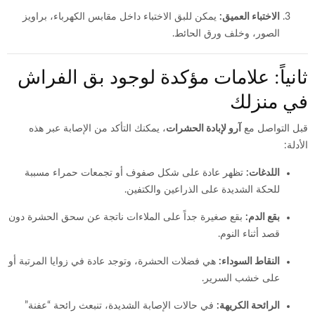
الاختباء العميق:
يمكن للبق الاختباء داخل مقابس الكهرباء، براويز
الصور، وخلف ورق الحائط.
ثانياً: علامات مؤكدة لوجود بق الفراش
في منزلك
قبل التواصل مع
آرو لإبادة الحشرات
، يمكنك التأكد من الإصابة عبر هذه
الأدلة:
اللدغات:
تظهر عادة على شكل صفوف أو تجمعات حمراء مسببة
للحكة الشديدة على الذراعين والكتفين.
بقع الدم:
بقع صغيرة جداً على الملاءات ناتجة عن سحق الحشرة دون
قصد أثناء النوم.
النقاط السوداء:
هي فضلات الحشرة، وتوجد عادة في زوايا المرتبة أو
على خشب السرير.
الرائحة الكريهة:
في حالات الإصابة الشديدة، تنبعث رائحة “عفنة”