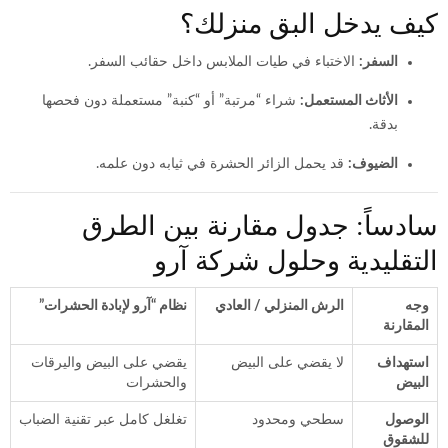
كيف يدخل البق منزلك؟
السفر:
الاختباء في طيات الملابس داخل حقائب السفر.
الأثاث المستعمل:
شراء “مرتبة” أو “كنبة” مستعملة دون فحصها
بدقة.
الضيوف:
قد يحمل الزائر الحشرة في ثيابه دون علمه.
سادساً: جدول مقارنة بين الطرق
التقليدية وحلول شركة آرو
وجه
الرش المنزلي / العادي
نظام “آرو لإبادة الحشرات”
المقارنة
استهداف
لا يقضي على البيض
يقضي على البيض واليرقات
البيض
والحشرات
الوصول
سطحي ومحدود
تغلغل كامل عبر تقنية الضباب
للشقوق