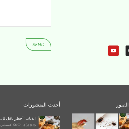
لصور
أحدث المنشورات
الذباب: أخطر ناقل لل…
06 أغسطس 26
8
الآراء