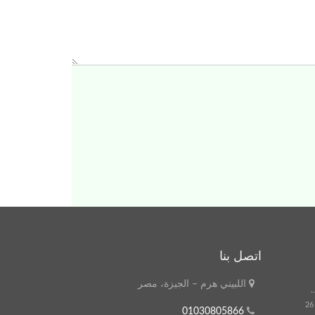
اتصل بنا
اللبيني هرم – الجيزة، مصر
01030805866