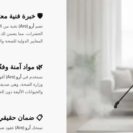
🛡️ خبرة فنية مع
تضم
أرو (Aro)
نخبة من ال
الحشرات، مما يضمن لك ت
المعايير الدولية للصحة وال
🌿 مواد آمنة وفعّ
نستخدم في
أرو (Aro)
أقوى
وزارة الصحة، وهي صديقة ل
والحيوانات الأليفة دون ال
📋 ضمان حقيقي
تمنحك
أرو (Aro)
عقود ضما