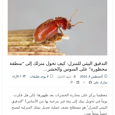
التدقيق البيئي للمنزل: كيف تحول منزلك إلى “منطقة
محظورة” على السوس والحشر…
أغسطس 4, 2026
شهد الجمل
لا يوجد تعليقات
7
الآراء
شارك على
معظمنا يركز على محاربة الحشرات بعد ظهورها، لكن هل فكرت
يوماً في تحويل بيتك إلى بيئة غير مرحبة بها من الأساس؟ “التدقيق
البيئي للمنزل” هو مصطلح يصف عملية تعديل بيئتك المنزلية لتصبح
حصناً منيعاً ضد...