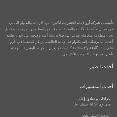
تأسست
شركة أرو لإبادة الحشرات
لتكون القوة الرائدة والمعيار الذهبي
في مجال مكافحة الآفات والصحة العامة. نحن لسنا مجرد مزود خدمة، بل
نحن منظومة متكاملة تهدف إلى صياغة بيئة آمنة وصحية من خلال تطبيق
أحدث ما توصلت إليه تكنولوجيا الإبادة العالمية. ترتكز فلسفتنا في “أرو”
على مبدأ
“الدقة والاستدامة”
؛ حيث نجمع بين الكوادر البشرية المؤهلة
بأعلى مستويات التدريب الأكاديمي.
أحدث الصور
أحدث المنشورات
خرافات وحقائق: إجابا…
05 أغسطس 26
4
الآراء
التدقيق البيئي للمنز…