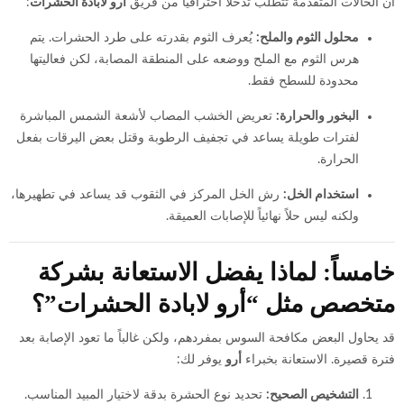
أن الحالات المتقدمة تتطلب تدخلاً احترافياً من فريق
أرو لابادة الحشرات
:
محلول الثوم والملح:
يُعرف الثوم بقدرته على طرد الحشرات. يتم
هرس الثوم مع الملح ووضعه على المنطقة المصابة، لكن فعاليتها
محدودة للسطح فقط.
البخور والحرارة:
تعريض الخشب المصاب لأشعة الشمس المباشرة
لفترات طويلة يساعد في تجفيف الرطوبة وقتل بعض اليرقات بفعل
الحرارة.
استخدام الخل:
رش الخل المركز في الثقوب قد يساعد في تطهيرها،
ولكنه ليس حلاً نهائياً للإصابات العميقة.
خامساً: لماذا يفضل الاستعانة بشركة
متخصص مثل “أرو لابادة الحشرات”؟
قد يحاول البعض مكافحة السوس بمفردهم، ولكن غالباً ما تعود الإصابة بعد
فترة قصيرة. الاستعانة بخبراء
أرو
يوفر لك:
التشخيص الصحيح:
تحديد نوع الحشرة بدقة لاختيار المبيد المناسب.