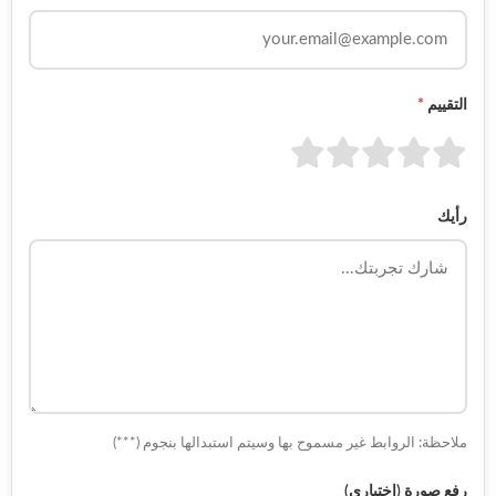
التقييم
*
رأيك
ملاحظة: الروابط غير مسموح بها وسيتم استبدالها بنجوم (***)
رفع صورة (اختياري)