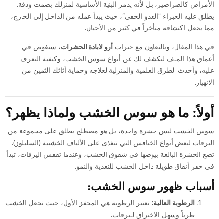
الأمراض كالصراصير، بل لأنه يدمر البنية الأساسية لمنزلك بصمت ودقة.
يطلق عليه الخبراء “العدو الخفي”، حيث يبدأ عمله من الداخل إلى الخارج،
مما يجعل اكتشافه متأخراً في كثير من الأحيان.
في هذا المقال، وبالتعاون مع خبرات
أرو لابادة الحشرات
، سنغوص في
أعماق هذا الملف لنكشف لك عن أنواع سوس الخشب، وكيفية التعرف
عليه، وأحدث الطرق العلمية والمنزلية لعلاجه وحماية أثاثك الثمين من
الانهيار.
أولاً: ما هو سوس الخشب ولماذا يظهر؟
سوس الخشب ليس حشرة واحدة، بل هو مصطلح يطلق على مجموعة من
اليرقات لبعض أنواع الخنافس التي تتغذى على الألياف الخشبية (السليلوز).
تضع الحشرة البالغة بيوضها في شقوق الخشب، وعندما تفقس اليرقات، تبدأ
في حفر أنفاق طويلة داخل الخشب للتغذية والنمو.
أسباب ظهور سوس الخشب:
الرطوبة العالية:
تعتبر الرطوبة هي المحفز الأول، حيث تجعل الخشب
طرياً وسهل الاختراق لليرقات.