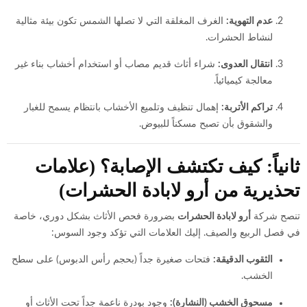
عدم التهوية:
الغرف المغلقة التي لا تصلها الشمس تكون بيئة مثالية
لنشاط الحشرات.
انتقال العدوى:
شراء أثاث قديم مصاب أو استخدام أخشاب بناء غير
معالجة كيميائياً.
تراكم الأتربة:
إهمال تنظيف وتلميع الأخشاب بانتظام يسمح للغبار
والشقوق بأن تصبح مسكناً للبيوض.
ثانياً: كيف تكتشف الإصابة؟ (علامات
تحذيرية من أرو لابادة الحشرات)
تنصح شركة
أرو لابادة الحشرات
بضرورة فحص الأثاث بشكل دوري، خاصة
في فصل الربيع والصيف. إليك العلامات التي تؤكد وجود السوس:
الثقوب الدقيقة:
فتحات صغيرة جداً (بحجم رأس الدبوس) على سطح
الخشب.
مسحوق الخشب (النشارة):
وجود بودرة ناعمة جداً تحت الأثاث أو