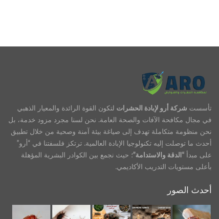
تأسست
شركة أرو لإبادة الحشرات
لتكون القوة الرائدة والمعيار الذهبي
في مجال مكافحة الآفات والصحة العامة. نحن لسنا مجرد مزود خدمة، بل
نحن منظومة متكاملة تهدف إلى صياغة بيئة آمنة وصحية من خلال تطبيق
أحدث ما توصلت إليه تكنولوجيا الإبادة العالمية. ترتكز فلسفتنا في “أرو”
على مبدأ
“الدقة والاستدامة”
؛ حيث نجمع بين الكوادر البشرية المؤهلة
بأعلى مستويات التدريب الأكاديمي.
أحدث الصور