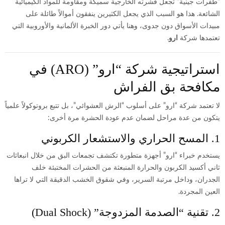
“طفرات جينية” تجعل قشرته الخارجية سميكة ومقاومة للمواد الكيميائية
الشائعة. هذا هو السبب الذي يجعل الكثيرين ينفقون أموالاً طائلة على
مبيدات الأسواق دون جدوى، وهنا يأتي دور الخبرة الألمانية والأوروبية التي
تعتمدها شركة
ارو
.
استراتيجية شركة “ارو” (ARO) في
مكافحة بق الفراش
لا تعتمد شركة “ارو” على أسلوب “الرش العشوائي”، بل تتبع بروتوكولاً علمياً
يتكون من عدة مراحل لضمان عدم عودة الحشرة مرة أخرى:
1. المسح الحراري والاستشعار الكربوني
يستخدم خبراء “ارو” أجهزة متطورة تكتشف تجمعات البق من خلال انبعاثات
ثاني أكسيد الكربون والحرارة المنبعثة من الحشرات المختبئة خلف
الجدران، وداخل مرتبة السرير، وفي شقوق الخشب الدقيقة التي لا تراها
العين المجردة.
2. تقنية “الصدمة المزدوجة” (Dual Shock)