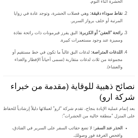
الحشرة أثناء النوم.
نقاط سوداء دقيقة:
وهي فضلات الحشرة، وتوجد عادة في زوايا
المرتبة أو خلف برواز السرير.
رائحة “العفن” أو الكزبرة:
البق يفرز فيرمونات ذات رائحة نفاذة
ومميزة عند وجود مستعمرات كبيرة.
اللدغات المتراصة:
لدغات البق غالباً ما تكون في خط مستقيم أو
مجموعة من ثلاث لدغات متقاربة (تسمى أحياناً الإفطار والغداء
والعشاء).
نصائح ذهبية للوقاية (مقدمة من خبراء
شركة ارو)
بعد إتمام عملية الإبادة بنجاح، تقدم شركة “ارو” لعملائها دليلاً إرشادياً للحفاظ
على المنزل “منطقة خالية من الحشرات”:
الحذر عند السفر:
لا تضع حقائب السفر على السرير في الفنادق،
وافحص الغرفة فور وصولك.