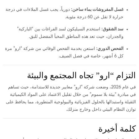
غسل المفروشات بماء ساخن:
دورياً، يجب غسل الملاءات في درجة
حرارة لا تقل عن 60 درجة مئوية.
سد الشقوق:
استخدم السيليكون لسد الفراغات بين “الباركية”
والجدران، حيث تعد هذه المناطق المخبأ المفضل للبق.
الفحص الدوري:
استعن بخدمة الفحص الوقائي من شركة “ارو” مرة
كل 6 أشهر، خاصة في فصل الصيف.
التزام “ارو” تجاه المجتمع والبيئة
في عام 2026، وضعت شركة “ارو” معايير جديدة للاستدامة، حيث تساهم
في مبادرة “بيئة بلا سموم” من خلال تقليل الاعتماد على المواد الكيميائية
الثقيلة واستبدالها بالحلول الفيزيائية والبيولوجية المتطورة، مما يحافظ على
توازن النظام البيئي داخل وخارج منزلك.
كلمة أخيرة