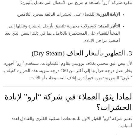
تنفرد شركة “ارو” باستخدام مزيج من الأمصال التي تعمل بآليتين:
الإبادة الفورية:
للقضاء على الحشرات البالغة بمجرد التلامس.
التأثير الممتد:
كبسولات مجهرية تلتصق بأرجل الحشرة وتنقلها إلى
المخبأ للقضاء على المستعمرة بالكامل، بما في ذلك البيض الذي يعد
أصعب مراحل الإبادة.
3. التطهير بالبخار الجاف (Dry Steam)
لأن بيض البق محمي بغلاف بروتيني يقاوم الكيماويات، تستخدم “ارو” أجهزة
بخار تصل درجة حرارتها إلى أكثر من 180 درجة مئوية. هذه الحرارة كفيلة بـ
“طهي” البيض وتدميره فوراً دون إتلاف المنسوجات أو الأثاث.
لماذا يثق العملاء في شركة “ارو” لإبادة
الحشرات؟
تعتبر شركة “ارو” الخيار الأول للمجمعات السكنية الكبرى والفنادق لعدة
أسباب: