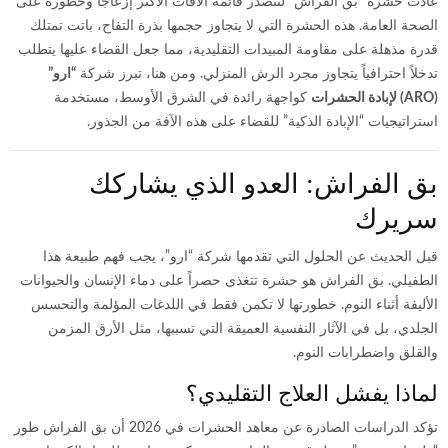
عادت حشرة “بق الفراش” لتتصدر قائمة الآفات الأكثر إزعاجاً وخطورة على
الصحة العامة. هذه الحشرة التي لا يتجاوز حجمها بذرة التفاح، باتت تمتلك
قدرة مذهلة على مقاومة المبيدات التقليدية، مما جعل القضاء عليها يتطلب
تدخلاً احترافياً يتجاوز مجرد الرش المنزلي. ومن هنا، تبرز شركة
“ارو”
(ARO) لإبادة الحشرات
كواجهة رائدة في الشرق الأوسط، مستخدمة
استراتيجيات “الإبادة الذكية” للقضاء على هذه الآفة من الجذور.
بق الفراش: العدو الذي يشاركك
سريرك
قبل الحديث عن الحلول التي تقدمها شركة “ارو”، يجب فهم طبيعة هذا
الطفيلي. بق الفراش هو حشرة تتغذى حصراً على دماء الإنسان والحيوانات
الأليفة أثناء النوم. خطورتها لا تكمن فقط في اللدغات المؤلمة والتحسس
الجلدي، بل في الآثار النفسية العميقة التي تسببها، مثل الأرق المزمن
والقلق واضطرابات النوم.
لماذا يفشل العلاج التقليدي؟
تؤكد الدراسات الصادرة عن معاهد الحشرات في 2026 أن بق الفراش طور