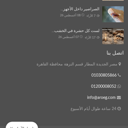
الصراصير داخل الأجهز…
08 أغسطس 26
7
الآراء
لست كل حشرة في الخشب…
07 أغسطس 26
17
الآراء
اتصل بنا
مصر الجديدة المطار قسم النزهة محافظة القاهرة
01030805866
01200008052
info@aroeg.com
24 ساعة طوال أيام الأسبوع