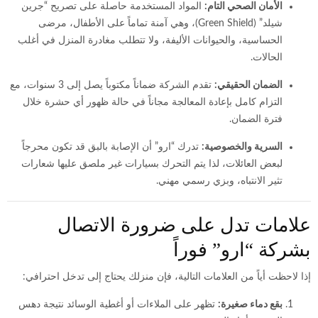
الأمان الصحي التام:
المواد المستخدمة حاصلة على تصريح “جرين
شيلد” (Green Shield)، وهي آمنة تماماً على الأطفال، مرضى
الحساسية، والحيوانات الأليفة، ولا تتطلب مغادرة المنزل في أغلب
الحالات.
الضمان الحقيقي:
تقدم الشركة ضماناً مكتوباً يصل إلى 3 سنوات، مع
التزام كامل بإعادة المعالجة مجاناً في حالة ظهور أي حشرة خلال
فترة الضمان.
السرية والخصوصية:
تدرك “ارو” أن الإصابة بالبق قد تكون محرجاً
لبعض العائلات، لذا يتم التحرك بسيارات غير ملصق عليها شعارات
تثير الانتباه، وبزي رسمي مهني.
علامات تدل على ضرورة الاتصال
بشركة “ارو” فوراً
إذا لاحظت أياً من العلامات التالية، فإن منزلك يحتاج إلى تدخل احترافي:
بقع دماء صغيرة:
تظهر على الملاءات أو أغطية الوسائد نتيجة دهس