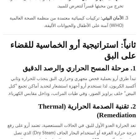
تخرج من مخبئها قسراً لتتعرض للمبيد.
الأمان البيئي:
تركيبات كيميائية معتمدة من منظمة الصحة العالمية
(WHO) آمنة على الأطفال والحيوانات الأليفة.
ثانياً: استراتيجية أرو الخماسية للقضاء
على البق
1. مرحلة المسح الحراري والرصد الدقيق
تبدأ طرق أرو بعملية فحص مجهري وحراري. البق ينجذب للحرارة وثاني
أكسيد الكربون، لذا تستخدم أرو أجهزة استشعار لتحديد أماكن تجمع “كتل
البيض” خلف براويز الصور، وفي طيات المراتب، وداخل مقابس الكهرباء.
2. تقنية الصدمة الحرارية (Thermal
Remediation)
تعد الحرارة العدو الأول للبق. في الحالات المستعصية، تعتمد أرو على رفع
درجة حرارة الغرفة أو استخدام البخار الجاف (Dry Steam) الذي تصل