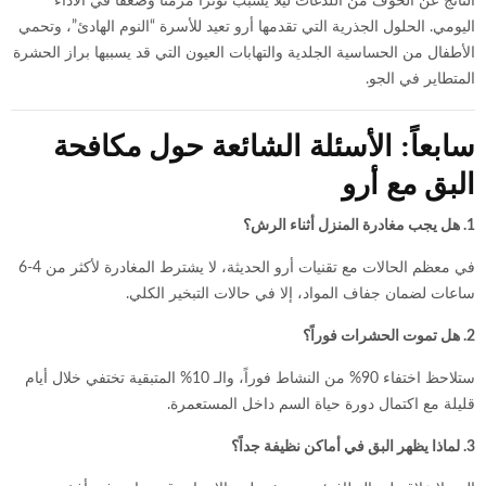
الناتج عن الخوف من اللدغات ليلاً يسبب توتراً مزمناً وضعفاً في الأداء
اليومي. الحلول الجذرية التي تقدمها أرو تعيد للأسرة “النوم الهادئ”، وتحمي
الأطفال من الحساسية الجلدية والتهابات العيون التي قد يسببها براز الحشرة
المتطاير في الجو.
سابعاً: الأسئلة الشائعة حول مكافحة
البق مع أرو
1. هل يجب مغادرة المنزل أثناء الرش؟
في معظم الحالات مع تقنيات أرو الحديثة، لا يشترط المغادرة لأكثر من 4-6
ساعات لضمان جفاف المواد، إلا في حالات التبخير الكلي.
2. هل تموت الحشرات فوراً؟
ستلاحظ اختفاء 90% من النشاط فوراً، والـ 10% المتبقية تختفي خلال أيام
قليلة مع اكتمال دورة حياة السم داخل المستعمرة.
3. لماذا يظهر البق في أماكن نظيفة جداً؟