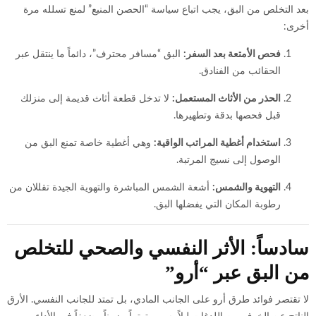
بعد التخلص من البق، يجب اتباع سياسة “الحصن المنيع” لمنع تسلله مرة
أخرى:
فحص الأمتعة بعد السفر:
البق “مسافر محترف”، دائماً ما ينتقل عبر
الحقائب من الفنادق.
الحذر من الأثاث المستعمل:
لا تدخل قطعة أثاث قديمة إلى منزلك
قبل فحصها بدقة وتطهيرها.
استخدام أغطية المراتب الواقية:
وهي أغطية خاصة تمنع البق من
الوصول إلى نسيج المرتبة.
التهوية والشمس:
أشعة الشمس المباشرة والتهوية الجيدة تقللان من
رطوبة المكان التي يفضلها البق.
سادساً: الأثر النفسي والصحي للتخلص
من البق عبر “أرو”
لا تقتصر فوائد طرق أرو على الجانب المادي، بل تمتد للجانب النفسي. الأرق