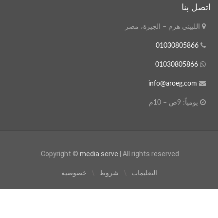
اتصل بنا
اللبيني هرم – الجيزة، مصر
01030805866
01030805866
info@aroeg.com
يومياً: 9ص – 10م
Copyright ©
media serve
| All rights reserved.
التعليمات
شروط
خصوصية