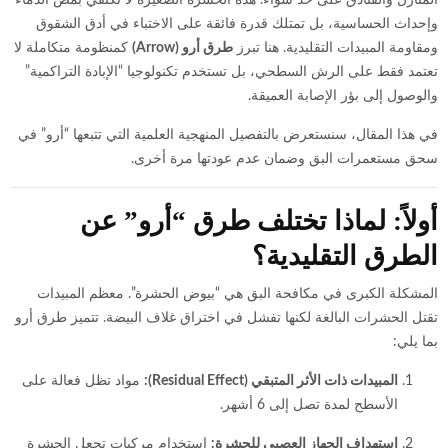
وإحداث الحساسية، بل تمتلك قدرة فائقة على الاختباء في أدق الشقوق
ومقاومة المبيدات التقليدية. هنا تبرز
طرق أرو (Arrow)
كمنظومة متكاملة لا
تعتمد فقط على الرش السطحي، بل تستخدم تكنولوجيا “الإبادة التراكمية”
والوصول إلى بؤر الإصابة العميقة.
في هذا المقال، سنستعرض بالتفصيل المنهجية العلمية التي تتبعها “أرو” في
سحق مستعمرات البق وضمان عدم عودتها مرة أخرى.
أولاً: لماذا تختلف طرق “أرو” عن
الطرق التقليدية؟
المشكلة الكبرى في مكافحة البق هي “بيوض الحشرة”. معظم المبيدات
تقتل الحشرات البالغة لكنها تفشل في اختراق غلاف البيضة. تتميز طرق أرو
بما يلي:
المبيدات ذات الأثر المتبقي (Residual Effect):
مواد تظل فعالة على
الأسطح لمدة تصل إلى 6 أشهر.
استهداف الجهاز العصبي للحشرة:
استخدام مركبات تجعل الحشرة