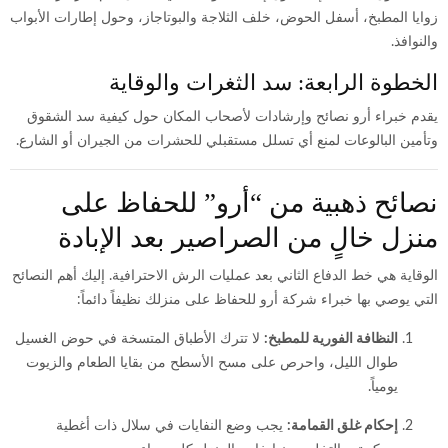
زوايا المطبخ، أسفل الحوض، خلف الثلاجة والبوتاجاز، وحول إطارات الأبواب
والنوافذ.
الخطوة الرابعة: سد الثغرات والوقاية
يقدم خبراء أرو نصائح وإرشادات لأصحاب المكان حول كيفية سد الشقوق
وتأمين البالوعات لمنع أي تسلل مستقبلي للحشرات من الجيران أو الشارع.
نصائح ذهبية من “أرو” للحفاظ على
منزل خالٍ من الصراصير بعد الإبادة
الوقاية هي خط الدفاع الثاني بعد عمليات الرش الاحترافية. إليك أهم النصائح
التي يوصي بها خبراء شركة أرو للحفاظ على منزلك نظيفاً دائماً:
النظافة الفورية للمطبخ:
لا تترك الأطباق المتسخة في حوض الغسيل
طوال الليل، واحرص على مسح الأسطح من بقايا الطعام والزيوت
يومياً.
إحكام غلق القمامة:
يجب وضع النفايات في سلال ذات أغطية