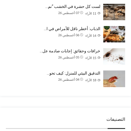
لست كل حشرة في الخشب “نم…
07 أغسطس 26
11
الآراء
الذباب: أخطر ناقل للأمراض في ا…
06 أغسطس 26
14
الآراء
خرافات وحقائق: إجابات صادمة عل…
05 أغسطس 26
15
الآراء
التدقيق البيئي للمنزل: كيف تحو…
04 أغسطس 26
18
الآراء
التصنيفات