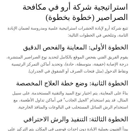
استراتيجية شركة أرو في مكافحة
الصراصير (خطوة بخطوة)
تتبع شركة أرو لإبادة الحشرات استراتيجية علمية ومدروسة لضمان الإبادة
التامة، وتتلخص في الخطوات التالية:
الخطوة الأولى: المعاينة والفحص الدقيق
يقوم الفريق الفني بفحص الموقع بالكامل لتحديد نوع الصراصير المنتشرة،
درجة الإصابة (خفيفة، متوسطة، حادة)، وتحديد أماكن التمركز الرئيسية
ونقاط الدخول (مثل فتحات الصرف أو الشقوق في الجدران).
الخطوة الثانية: وضع خطة العلاج المخصصة
بناءً على المعاينة، يتم اختيار نوع المبيد والتقنية المستخدمة. على سبيل
المثال، قد يتم استخدام “الجيل الجاذب” في أماكن تداول الأطعمة، مع
استخدام الرش السائل المستحلب في البالوعات والمنافذ الخارجية.
الخطوة الثالثة: التنفيذ والرش الاحترافي
يبدأ الفنيون بعملية الإبادة دون إحداث فوضى في المكان. يتم التركيز على