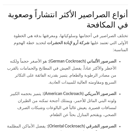
أنواع الصراصير الأكثر انتشاراً وصعوبة
في المكافحة
تختلف الصراصير في أحجامها وسلوكياتها، ومعرفتها بدقة هي الخطوة
الأولى التي تعتمد عليها
شركة أرو لإبادة الحشرات
لتحديد خطة الهجوم
المناسبة:
الصرصور الألماني (German Cockroach):
هو الأصغر حجماً ولكنه
الأخطر والأكثر عناداً. يفضل العيش في المطابخ والحمامات بالقرب
من مصادر الرطوبة والطعام. يتميز بقدرته الفائقة على التكاثر
السريع ومقاومته العالية للمبيدات العادية.
الصرصور الأمريكي (American Cockroach):
يتميز بحجمه الكبير
ولونه البني المائل للأحمر، ويمتلك أجنحة تمكنه من الطيران
لمسافات قصيرة. يعيش غالباً في البالوعات وشبكات الصرف
الصحي، ويقتحم المنازل بحثاً عن الطعام.
الصرصور الشرقي (Oriental Cockroach):
يفضل الأماكن المظلمة