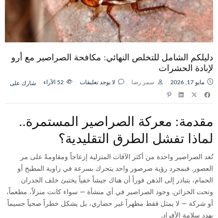
دليلكم الشامل للتخلص النهائي: مكافحة الصراصير مع أرو
لإبادة الحشرات
مايو 17, 2026
سمر رضا
لا يوجد تعليقات
52
الآراء
شارك على
مقدمة: معركة الصراصير المستمرة..
لماذا تفشل الطرق التقليدية؟
تُعد الصراصير واحدة من أكثر الآفات المنزلية إزعاجاً ومقاومةً على مر
العصور. فبمجرد رؤية صرصور واحد يتحرك بسرعة في زاوية المطبخ أو
الحمام، يتبادر إلى الذهن فوراً أن هناك جيشاً خفياً يختبئ خلف الجدران
وتحت الخزائن. وجود الصراصير في أي منشأة — سواء كانت منزلاً، مطعماً،
أو شركة — لا يمثل فقط مظهراً غير حضاري، بل يشكل خطراً صحياً جسيماً
يهدد سلامة الأفراد.