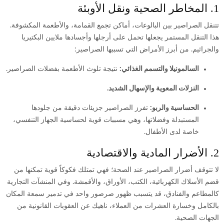
1. المخاطر الصحية ونقل الأوبئة
تتنقل الصراصير بين البالوعات، أماكن تجمع القمامة، والأطعمة المكشوفة.
هذا التنقل المستمر يجعلها تحمل على أرجلها وأجسادها ملايين البكتيريا
والجراثيم. من أبرز الأمراض التي تسببها الصراصير:
السالمونيلا والتسمم الغذائي:
نتيجة تلوث الأطعمة بفضلات الصراصير.
النزلات المعوية والإسهال الشديد.
الحساسية والربو:
تفرز الصراصير جزيئات دقيقة من جلودها
المستبدلة وفضلاتها، وهي مسببات قوية لحساسية الجهاز التنفسي،
خاصة لدى الأطفال.
2. الأضرار المادية والاقتصادية
لا تتوقف أضرار الصراصير عند الصحة؛ فهي تمتلك فكوكاً قوية تمكنها من
قضم الأسلاك الكهربائية، الكتب، الأوراق، والأقمشة. وفي المنشآت التجارية
كالمطاعم والفنادق، قد يتسبب ظهور صرصور واحد في تدمير سمعة المكان
بالكامل وخسارة العشرات من العملاء، ناهيك عن العقوبات القانونية من
الجهات الصحية.