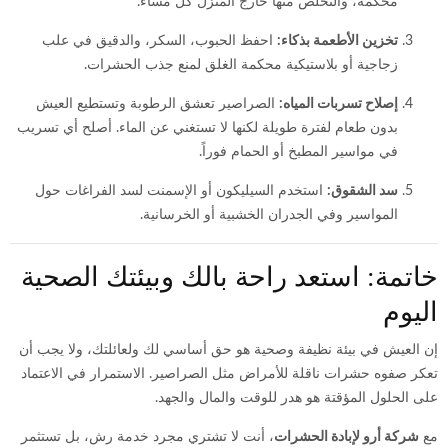
محكمة، والتخلص منها خارج المنزل كل مساء.
تخزين الأطعمة بذكاء:
احفظ الحبوب، السكر، والدقيق في علب
زجاجية أو بلاستيكية محكمة الغلق لمنع جذب الحشرات.
إصلاح تسربات المياه:
الصراصير تعشق الرطوبة وتستطيع العيش
بدون طعام لفترة طويلة لكنها لا تستغني عن الماء. أصلح أي تسريب
في مواسير المطبخ أو الحمام فوراً.
سد الشقوق:
استخدم السيليكون أو الإسمنت لسد الفراغات حول
المواسير وفي الجدران الخشبية أو الخرسانية.
خاتمة: استعد راحة بالك وبيئتك الصحية
اليوم
إن العيش في بيئة نظيفة وصحية هو حق أساسي لك ولعائلتك، ولا يجب أن
تعكر صفوه حشرات ناقلة للأمراض مثل الصراصير. الاستمرار في الاعتماد
على الحلول المؤقتة هو هدر للوقت والمال والجهد.
مع
شركة أرو لإبادة الحشرات
، أنت لا تشتري مجرد خدمة رش، بل تستثمر