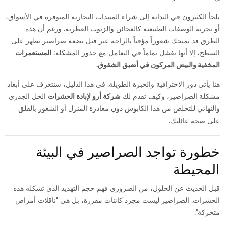
يلجأ الكثيرون في البداية إلى شراء المبيدات التجارية المتوفرة في الأسواق،
أو تجربة الوصفات الطبيعية كالعجائن والزيوت العطرية. ورغم أن هذه
الطرق قد تمنحك شعوراً مؤقتاً بالراحة عبر قتل بضعة صراصير تظهر على
السطح، إلا أنها تفشل تماماً في التعامل مع جذور المشكلة:
المستعمرات
المخفية والبيض المركون في أضيق الشقوق.
هنا يأتي دور الاحترافية والخبرة الطويلة. في هذا الدليل، سنتعرف على أبعاد
مشكلة الصراصير، وكيف تقدم لك
شركة أرو لإبادة الحشرات
الحل الجذري
والنهائي للتخلص من هذا الكابوس دون مغادرة المنزل أو الشعور بالقلق
على صحة عائلتك.
خطورة تواجد الصراصير في البيئة
المحيطة
قبل الحديث عن الحلول، من الضروري فهم حجم التهديد الذي تشكله هذه
الحشرات. الصراصير ليست مجرد كائنات مقززة، بل هي “ناقلات أمراض
متحركة”.