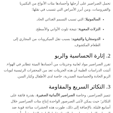
تحمل الصراصير على أرجلها وأجسادها مئات الأنواع من البكتيريا
والفيروسات، ومن أبرز الأمراض التي تتسبب في نقلها:
السالمونيلا:
التي تسبب التسمم الغذائي الحاد.
النزلات المعوية:
نتيجة تلوث الأواني والأسطح.
الدوسنتاريا والتيفويد:
بسبب نقل الميكروبات من المجاري إلى
الطعام المكشوف.
2. إثارة الحساسية والربو
تفرز الصراصير مواد لعابية وجزيئات من أجسادها الميتة تتطاير في الهواء.
أثبتت الدراسات الطبية أن هذه الجزيئات تعد من المحفزات الرئيسية لنوبات
الربو الحادة والحساسية الصدرية، خاصة لدى الأطفال وكبار السن.
3. التكاثر السريع والمقاومة
تتميز الصراصير، وخاصة
الصراصير الألمانية الصغيرة
، بقدرة فائقة على
التكاثر؛ حيث يمكن لأنثى الصرصور الواحدة إنتاج مئات الصراصير خلال
أسابيع قليلة.
بالإضافة إلى ذلك، طورت هذه الحشرات مناعة قوية ضد