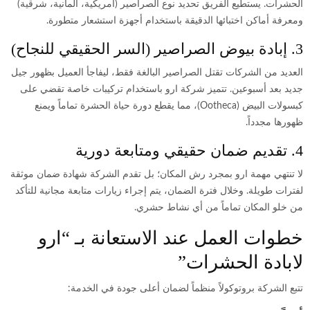
الحشرات.
يستطيع الفريق تحديد نوع الصراصير (أمريكية، ألمانية، شرقية)
ومعرفة أماكن اختبائها الدقيقة باستخدام أجهزة استشعار متطورة.
3. إبادة بيوض الصراصير (السر الحقيقي للنجاح)
العديد من الشركات تقتل الصراصير البالغة فقط، ليفاجأ العميل بظهور جيل
جديد بعد أسبوعين.
تتميز شركة ارو باستخدام تركيبات خاصة تقضي على
كبسولات البيض (Ootheca)، مما يقطع دورة حياة الحشرة تماماً ويمنع
ظهورها مجدداً.
4. تقديم ضمان حقيقي ومتابعة دورية
لا تنتهي مهمة ارو بمجرد رش المكان؛ بل تقدم الشركة شهادة ضمان موثقة
لفترات طويلة.
وخلال فترة الضمان، يتم إجراء زيارات متابعة مجانية للتأكد
من خلو المكان تماماً من أي نشاط حشري.
خطوات العمل عند الاستعانة بـ “ارو
لابادة الحشرات”
تتبع الشركة بروتوكولاً منظماً لضمان أعلى جودة في الخدمة: