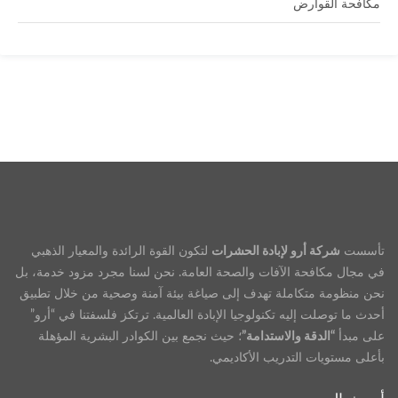
مكافحة القوارض
تأسست
شركة أرو لإبادة الحشرات
لتكون القوة الرائدة والمعيار الذهبي
في مجال مكافحة الآفات والصحة العامة. نحن لسنا مجرد مزود خدمة، بل
نحن منظومة متكاملة تهدف إلى صياغة بيئة آمنة وصحية من خلال تطبيق
أحدث ما توصلت إليه تكنولوجيا الإبادة العالمية. ترتكز فلسفتنا في “أرو”
على مبدأ
“الدقة والاستدامة”
؛ حيث نجمع بين الكوادر البشرية المؤهلة
بأعلى مستويات التدريب الأكاديمي.