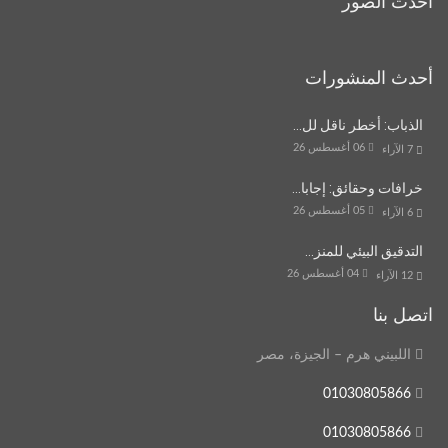
أحدث الصور
أحدث المنشورات
الذباب: أخطر ناقل لل…
06 أغسطس 26
7
الآراء
خرافات وحقائق: إجابا…
05 أغسطس 26
6
الآراء
التدقيق البيئي للمنز…
04 أغسطس 26
12
الآراء
اتصل بنا
اللبيني هرم – الجيزة، مصر
01030805866
01030805866