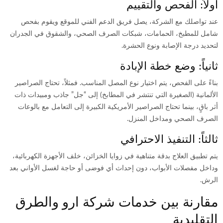
أولاً: الفحص والتقييم
عند تواصلك مع الشركة، يصل فريق الدعم الفني للموقع ويقوم بفحص
شامل للمطبخ، الحمامات، شبكات الصرف الصحي، والشقوق في الجدران
لتحديد درجة الإصابة ونوع الحشرة.
ثانياً: وضع خطة الإبادة
بناءً على الفحص، يتم اختيار نوع المصل المناسب.
فمثلاً، تحتاج الصراصير
الألمانية (الصغيرة التي تنتشر في المطابخ) إلى “جل” جاذب ومبيدات ذات
أثر باقٍ، بينما تحتاج الصراصير الأمريكية الكبيرة إلى التعامل مع بالوعات
الصرف الصحي ومداخل المنزل.
ثالثاً: التنفيذ الاحترافي
يتم تطبيق العلاج بدقة متناهية في زوايا الخزائن، خلف الأجهزة الكهربائية،
وداخل مفصلات الأبواب، دون إحداث أي فوضى أو حاجة لغسل الأواني بعد
الرش.
مقارنة بين خدمات شركة ارو والطرق
التقليدية