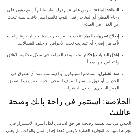
النظافة الجافة:
احرص على عدم ترك بقايا طعام أو بقع دهون على
رخام المطبخ أو البوتاجاز قبل النوم، فالصراصير كائنات ليلية تبحث
عن الغذاء في الظلام.
إصلاح تسريبات المياه:
تنجذب الصراصير بشدة نحو الرطوبة والمياه.
تأكد من إصلاح أي تسريب تحت الأحواض أو خلف الغسالات.
إغلاق النفايات بإحكام:
يجب وضع القمامة في سلال محكمة الإغلاق
والتخلص منها يومياً.
سد الشقوق:
استخدم السيليكون أو الإسمنت لسد أي شقوق في
الجدران أو حول مواسير الصرف الصحي، حيث تعتبر هذه الشقوق
الممر السحري لدخول الحشرات.
الخلاصة: استثمر في راحة بالك وصحة
عائلتك
العيش في بيئة نظيفة وصحية هو حق أساسي لكل أسرة. الاستمرار في
تجربة المبيدات التجارية الضارة لا يعني فقط إهدار المال والوقت، بل يعني