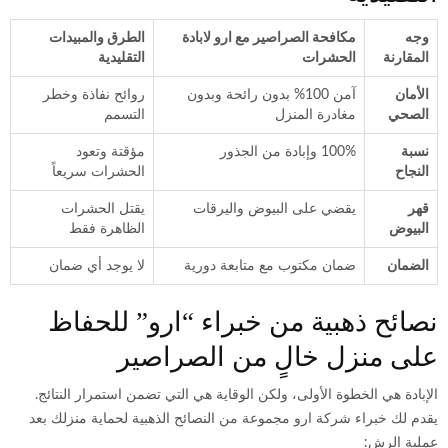
وجه
مكافحة الصراصير مع ارو لابادة
الطرق والمبيدات
المقارنة
الحشرات
التقليدية
الأمان
آمن 100% بدون رائحة وبدون
روائح نفاذة وخطر
الصحي
مغادرة المنزل
التسمم
نسبة
100% وإبادة من الجذور
مؤقتة وتعود
النجاح
الحشرات سريعاً
قهر
يقضي على البيوض واليرقات
يقتل الحشرات
البيوض
الظاهرة فقط
الضمان
ضمان مكتوب مع متابعة دورية
لا يوجد أي ضمان
نصائح ذهبية من خبراء “ارو” للحفاظ
على منزل خالٍ من الصراصير
الإبادة هي الخطوة الأولى، ولكن الوقاية هي التي تضمن استمرار النتائج.
يقدم لك خبراء شركة ارو مجموعة من النصائح الذهبية لحماية منزلك بعد
عملية الرش: