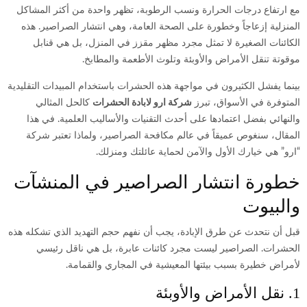
مع ارتفاع درجات الحرارة ونسب الرطوبة، تظهر واحدة من أكثر المشاكل
المنزلية إزعاجاً وخطورة على الصحة العامة، وهي انتشار الصراصير.
هذه
الكائنات الصغيرة لا تمثل مجرد مظهر مقزز في المنزل، بل هي قنابل
موقوتة تنقل الأمراض والأوبئة وتلوث الأطعمة والمطابخ.
بينما يفشل الكثيرون في مواجهة هذه الحشرات باستخدام المبيدات التقليدية
المتوفرة في الأسواق، تبرز
شركة ارو لابادة الحشرات
كالحل المثالي
والنهائي بفضل اعتمادها على أحدث التقنيات والأساليب العلمية.
في هذا
المقال، سنغوص عميقاً في عالم مكافحة الصراصير، ولماذا تعتبر شركة
“ارو” هي خيارك الأول والآمن لحماية عائلتك ومنزلك.
خطورة انتشار الصراصير في المنشآت
والبيوت
قبل أن نتحدث عن طرق الإبادة، يجب أن نفهم حجم التهديد الذي تشكله هذه
الحشرات.
الصراصير ليست مجرد كائنات عابرة، بل هي ناقل رئيسي
لأمراض خطيرة بسبب بيئتها المعيشية في المجاري والقمامة.
1. نقل الأمراض والأوبئة