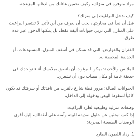
مواد متوفرة في منزلك، وكيف تحمين عائلتك من لدغاتها المزعجة.
كيف تدخل البراغيث إلى منزلك؟
قبل أن نبدأ في محاربتها، يجب أن نعرف من أين تأتي. لا تقتصر البراغيث
على المنازل التي تربي حيوانات أليفة فقط، بل يمكنها الدخول عبر عدة
طرق:
الفئران والقوارض: التي قد تسكن في أسقف المنزل، المستودعات، أو
الحديقة المحيطة به.
الملابس والأحذية: يمكن للبرغوث أن يلتصق بملابسكِ أثناء تواجدكِ في
حديقة عامة أو مكان مصاب دون أن تشعري.
الحيوانات الضالة: مرور قطة شارع بالقرب من نافذتك أو شرفتك قد يكون
كافياً لسقوط البيض ودخوله إلى الداخل.
وصفات منزلية وطبيعية لطرد البراغيث
إذا كنتِ تبحثين عن حلول صديقة للبيئة وآمنة على أطفالك، إليكِ أقوى
الوصفات الطبيعية المجربة:
1. رذاذ الليمون الطارد