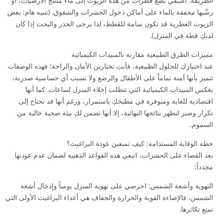
الطريقة: أضيفي بضع قطرات من هذه الزيوت إلى ماء مسح الأرضيات، أو
رشّيها مخففة بالماء على أماكن دخول الحشرات والشقوق. (تنبيه هام: بعض
الزيوت العطرية قد تكون سامة للقطط، لذا يرجى الحذر والبحث إذا كان
لديكِ قطة في المنزل).
مميزات الطرق الطبيعية مقارنة بالمبيدات الكيميائية
عند اختياركِ للحلول الطبيعية، فأنتِ تختارين الأمان والراحة؛ فهذه الوصفات
تتميز بأنها آمنة تماماً على الأطفال والرضع ولا تسبب أي حساسية صدرية،
بعكس المبيدات الكيميائية التي تتطلب إخلاء المنزل لساعات. كما أنها
اقتصادية للغاية ومتوفرة في مطبخكِ باستمرار، ورغم أنها قد تحتاج إلى
تكرار وصبر لتظهر نتائجها النهائية، إلا أنها تضمن لكِ بيئة صحية خالية من
السموم.
خطة الوقاية المستدامة: كيف تمنعين عودة البراغيث؟
بعد القضاء على الحشرات، اتبعي هذه القواعد الذهبية لضمان عدم عودتها
مجدداً:
التهوية وأشعة الشمس: احرصي على تهوية المنزل يومياً وإدخال أشعة
الشمس، فالإضاءة القوية والحرارة والجفاف هي أعداء البراغيث الأولى التي
تمنع تكاثرها.