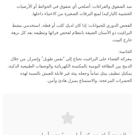
سد الشقوق والفراغات: أصلحي أي شقوق في الحوائط أو الأرضيات
الخشبية (الباركيه) لمنع اليرقات الصغيرة من الاختباء داخلها.
الفحص الدوري للحيوانات: إذا كان لديكِ كلب أو قطة، استخدمي مشط
البراغيث ذو الأسنان الضيقة بانتظام لفحص فرائها وتنظيفه بعد كل نزهة
خارج البيت.
الخاتمة:
معركة القضاء على البراغيث تحتاج إلى “نفس طويل” وإصرار. من خلال
الدمج بين النظافة اليومية بالمكنسة الكهربائية والوصفات الطبيعية الذكية،
يمكنكِ تنظيف بيتكِ تماماً وجعله بيئة غير قابلة للعيش بالنسبة لهذه
الحشرات المزعجة، والاستمتاع بمنزل هادئ وآمن.
لا توجد آراء بعد. كن أول من يُبدي رأيه!