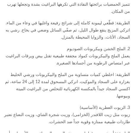
تتميز الحمضيات برائحتها النفاذة التي تكرهها البراغيث بشدة وتجعلها تهرب
من المكان.
الطريقة: قطّعي ليمونة كاملة إلى شرائح رفيعة واغليها في وعاء من الماء.
اتركي المزيج ينقع طوال الليل، ثم صفّي السائل وضعي في بخاخ. رشي به
السجاد، الأثاث، والزوايا المحيطة بالمنزل.
2. الملح الخشن وبيكربونات الصوديوم
يعمل الملح والبيكربونات كمواد مجففة طبيعية تقتل بيض ويرقات البراغيث
عبر امتصاص الرطوبة من أجسادها الصغيرة.
الطريقة: اخلطي كميات متساوية من الملح والبيكربونات ورشي الخليط
بغزارة على السجاد والموكيت. اتركي المسحوق لمدة 12 إلى 24 ساعة، ثم
اكنسي السجاد جيداً بالمكنسة الكهربائية للتخلص من البراغيث الميتة
وبيوضها.
3. الزيوت العطرية (الأساسية)
زيوت مثل زيت اللافندر (الخزامى)، وزيت شجرة الشاي، وزيت النعناع تعتبر
طاردات طبيعية ممتازة وقوية جداً ضد الحشرات.