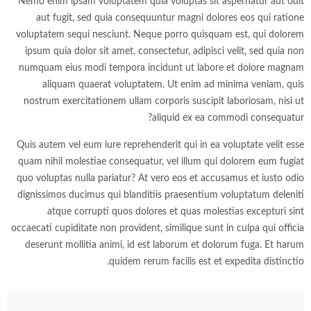
Nemo enim ipsam voluptatem quia voluptas sit aspernatur aut odit
aut fugit, sed quia consequuntur magni dolores eos qui ratione
voluptatem sequi nesciunt. Neque porro quisquam est, qui dolorem
ipsum quia dolor sit amet, consectetur, adipisci velit, sed quia non
numquam eius modi tempora incidunt ut labore et dolore magnam
aliquam quaerat voluptatem. Ut enim ad minima veniam, quis
nostrum exercitationem ullam corporis suscipit laboriosam, nisi ut
aliquid ex ea commodi consequatur?
Quis autem vel eum iure reprehenderit qui in ea voluptate velit esse
quam nihil molestiae consequatur, vel illum qui dolorem eum fugiat
quo voluptas nulla pariatur? At vero eos et accusamus et iusto odio
dignissimos ducimus qui blanditiis praesentium voluptatum deleniti
atque corrupti quos dolores et quas molestias excepturi sint
occaecati cupiditate non provident, similique sunt in culpa qui officia
deserunt mollitia animi, id est laborum et dolorum fuga. Et harum
quidem rerum facilis est et expedita distinctio.