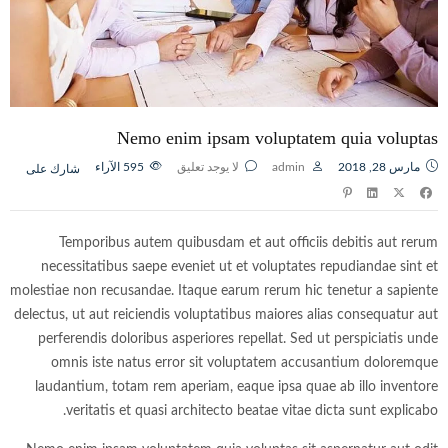
Nemo enim ipsam voluptatem quia voluptas
مارس 28, 2018
admin
لا يوجد تعليق
595
الآراء
شارك على
Temporibus autem quibusdam et aut officiis debitis aut rerum
necessitatibus saepe eveniet ut et voluptates repudiandae sint et
molestiae non recusandae. Itaque earum rerum hic tenetur a sapiente
delectus, ut aut reiciendis voluptatibus maiores alias consequatur aut
perferendis doloribus asperiores repellat. Sed ut perspiciatis unde
omnis iste natus error sit voluptatem accusantium doloremque
laudantium, totam rem aperiam, eaque ipsa quae ab illo inventore
veritatis et quasi architecto beatae vitae dicta sunt explicabo.