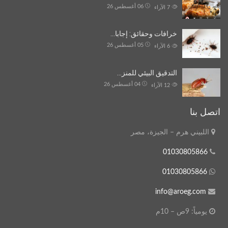
06 أغسطس 26
7
الآراء
خرافات وحقائق: إجابا…
05 أغسطس 26
6
الآراء
التدقيق البيئي للمنز…
04 أغسطس 26
12
الآراء
اتصل بنا
اللبيني هرم – الجيزة، مصر
01030805866
01030805866
info@aroeg.com
يومياً: 9ص – 10م