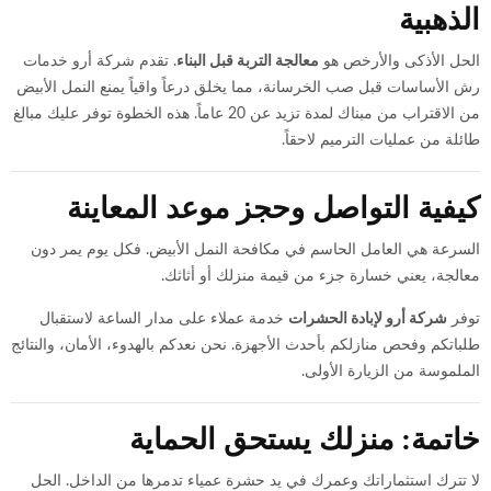
الذهبية
الحل الأذكى والأرخص هو
معالجة التربة قبل البناء
. تقدم شركة أرو خدمات
رش الأساسات قبل صب الخرسانة، مما يخلق درعاً واقياً يمنع النمل الأبيض
من الاقتراب من مبناك لمدة تزيد عن 20 عاماً. هذه الخطوة توفر عليك مبالغ
طائلة من عمليات الترميم لاحقاً.
كيفية التواصل وحجز موعد المعاينة
السرعة هي العامل الحاسم في مكافحة النمل الأبيض. فكل يوم يمر دون
معالجة، يعني خسارة جزء من قيمة منزلك أو أثاثك.
توفر
شركة أرو لإبادة الحشرات
خدمة عملاء على مدار الساعة لاستقبال
طلباتكم وفحص منازلكم بأحدث الأجهزة. نحن نعدكم بالهدوء، الأمان، والنتائج
الملموسة من الزيارة الأولى.
خاتمة: منزلك يستحق الحماية
لا تترك استثماراتك وعمرك في يد حشرة عمياء تدمرها من الداخل. الحل