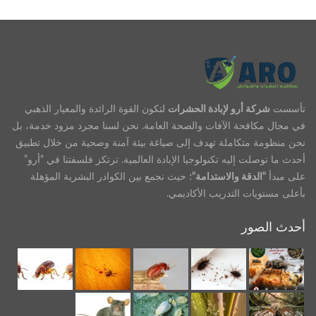
تأسست
شركة أرو لإبادة الحشرات
لتكون القوة الرائدة والمعيار الذهبي
في مجال مكافحة الآفات والصحة العامة. نحن لسنا مجرد مزود خدمة، بل
نحن منظومة متكاملة تهدف إلى صياغة بيئة آمنة وصحية من خلال تطبيق
أحدث ما توصلت إليه تكنولوجيا الإبادة العالمية. ترتكز فلسفتنا في “أرو”
على مبدأ
“الدقة والاستدامة”
؛ حيث نجمع بين الكوادر البشرية المؤهلة
بأعلى مستويات التدريب الأكاديمي.
أحدث الصور