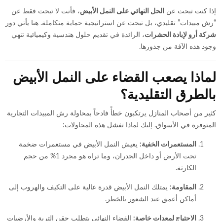
إذا كنت تبحث عن
الحل النهائي على النمل الأبيض
، فأنت لا تبحث فقط عن
“رش مبيدات” تقليدي، بل تبحث عن استراتيجية حماية متكاملة. هنا يأتي دور
شركة أرو لإبادة الحشرات
، الرائدة في تقديم حلول هندسية وكيميائية تنهي
وجود هذه الآفة من جذورها.
لماذا يصعب القضاء على النمل الأبيض
بالطرق التقليدية؟
كثير من أصحاب المنازل يرتكبون خطأً فادحاً بمحاولة رش المبيدات التجارية
المتوفرة في الأسواق. إليك لماذا تفشل هذه المحاولات:
المستعمرات الخفية:
يعيش النمل الأبيض في مستعمرات ضخمة
تحت الأرض أو داخل الجدران، وما تراه هو مجرد 1% من حجم
الكارثة.
المقاومة:
يمتلك النمل الأبيض قدرة عالية على التكيف والهروب إلى
أماكن أعمق عند الشعور بالخطر.
الاحتياج لمعدات خاصة:
القضاء النهائي يتطلب حقن التربة والأرضيات