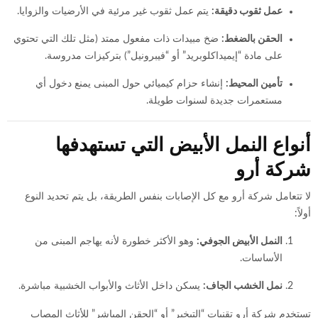
عمل ثقوب دقيقة:
يتم عمل ثقوب غير مرئية في الأرضيات والزوايا.
الحقن بالضغط:
ضخ مبيدات ذات مفعول ممتد (مثل تلك التي تحتوي
على مادة “إيميداكلوبريد” أو “فيبرونيل”) بتركيزات مدروسة.
تأمين المحيط:
إنشاء حزام كيميائي حول المبنى يمنع دخول أي
مستعمرات جديدة لسنوات طويلة.
أنواع النمل الأبيض التي تستهدفها
شركة أرو
لا تتعامل شركة أرو مع كل الإصابات بنفس الطريقة، بل يتم تحديد النوع
أولاً:
النمل الأبيض الجوفي:
وهو الأكثر خطورة لأنه يهاجم المبنى من
الأساسات.
نمل الخشب الجاف:
يسكن داخل الأثاث والأبواب الخشبية مباشرة.
تستخدم شركة أرو تقنيات “التبخير” أو “الحقن المباشر” للأثاث المصاب