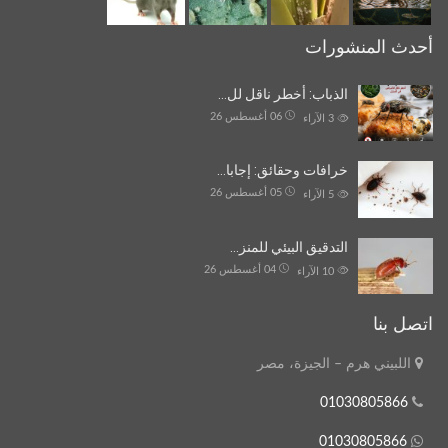
أحدث المنشورات
الذباب: أخطر ناقل لل…
06 أغسطس 26
3
الآراء
خرافات وحقائق: إجابا…
05 أغسطس 26
5
الآراء
التدقيق البيئي للمنز…
04 أغسطس 26
10
الآراء
اتصل بنا
اللبيني هرم – الجيزة، مصر
01030805866
01030805866