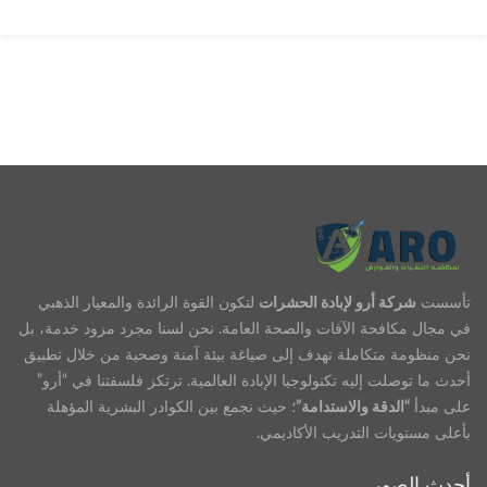
تأسست
شركة أرو لإبادة الحشرات
لتكون القوة الرائدة والمعيار الذهبي
في مجال مكافحة الآفات والصحة العامة. نحن لسنا مجرد مزود خدمة، بل
نحن منظومة متكاملة تهدف إلى صياغة بيئة آمنة وصحية من خلال تطبيق
أحدث ما توصلت إليه تكنولوجيا الإبادة العالمية. ترتكز فلسفتنا في “أرو”
على مبدأ
“الدقة والاستدامة”
؛ حيث نجمع بين الكوادر البشرية المؤهلة
بأعلى مستويات التدريب الأكاديمي.
أحدث الصور