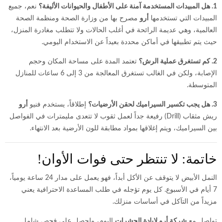
1. هل المبيدات المستخدمة آمنة على الأطفال والحيوانات الأليفة؟
نعم، جميع
المبيدات التي تستخدمها
أرو
مصرح بها من وزارة الصحة ومنظمة الصحة
العالمية، وهي عديمة الرائحة في أغلب الحالات ولا تتطلب مغادرة المنزل،
حيث يتم تطبيقها في أماكن محددة بعيداً عن الاستخدام اليومي.
2. كم تستغرق عملية الرش؟
تعتمد المدة على مساحة المكان وحجم
الإصابة، ولكن في الغالب تستغرق المعالجة من 3 إلى 6 ساعات للمنازل
المتوسطة.
3. هل يجب تكسير السيراميك لحقن الأرضيات؟
إطلاقاً، يستخدم فنيو
أرو
ريش مثقاب (Drill) رفيعة جداً لعمل ثقوب لا تتعدى مليمترات في الفواصل
بين السيراميك، ويتم إغلاقها بمواد مطابقة للون الأرضية بعد الانتهاء.
خاتمة: لا تنتظر حتى فوات الأوان!
النمل الأبيض لا يتوقف عن الأكل أبداً، فهو يعمل على مدار 24 ساعة يومياً،
7 أيام في الأسبوع. كل يوم تؤجله في طلب المساعدة الاحترافية يعني
مزيداً من التآكل في أساسات منزلك.
تواصل مع
شركة أرو لإبادة الحشرات
اليوم، واحصل على فحص شامل