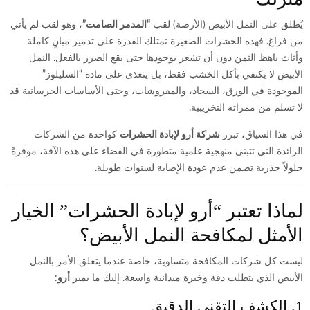
يُطلق على النمل الأبيض (الأرضة) لقب
“المدمر الصامت”
، وهو لقب لم يأتي
من فراغ. فهذه الحشرات الصغيرة تمتلك القدرة على تدمير مبانٍ كاملة
وأثاث باهظ الثمن دون أن تشعر بوجودها حتى يقع الضرر بالفعل. النمل
الأبيض لا يكتفي بأكل الخشب فقط، بل يتغذى على مادة “السليلوز”
الموجودة في الورق، السجاد، والمفروشات، وحتى الأساسات الخرسانية قد
لا تسلم من ممراته التخريبية.
في هذا السياق، تبرز
شركة أرو لإبادة الحشرات
كواحدة من الشركات
الرائدة التي تتبنى منهجية علمية متطورة في القضاء على هذه الآفة، موفرةً
حلولاً جذرية تضمن عدم عودة الإصابة لسنوات طويلة.
لماذا تعتبر “أرو لإبادة الحشرات” الخيار
الأمثل لمكافحة النمل الأبيض؟
ليست كل شركات المكافحة متساوية، خاصة عندما يتعلق الأمر بالنمل
الأبيض الذي يتطلب دقة وخبرة ميدانية واسعة. إليك ما يميز
أرو
:
1. الكشف التقني الدقيق