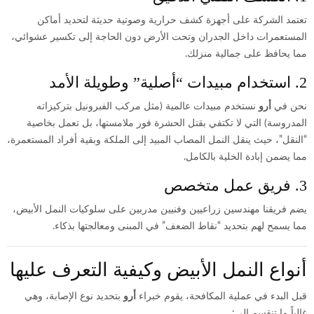
تعتمد الشركة على أجهزة كشف حرارية وصوتية حديثة لتحديد أماكن
المستعمرات داخل الجدران وتحت الأرض دون الحاجة إلى تكسير عشوائي،
مما يحافظ على جمالية منزلك.
2. استخدام مبيدات “أصلية” وطويلة الأمد
نحن في
أرو
نستخدم مبيدات عالمية (مثل مركب الفبرونيل بتركيزاته
المدروسة) التي لا تكتفي بقتل الحشرة فور ملامستها، بل تعمل بخاصية
“النقل”، حيث ينقل النمل المصاب المبيد إلى الملكة وبقية أفراد المستعمرة،
مما يضمن إبادة الخلية بالكامل.
3. فريق عمل متخصص
يضم فريقنا مهندسين زراعيين وفنيين مدربين على سلوكيات النمل الأبيض،
مما يسمح لهم بتحديد “نقاط الضعف” في المبنى ومعالجتها بذكاء.
أنواع النمل الأبيض وكيفية التعرف عليها
قبل البدء في عملية المكافحة، يقوم خبراء
أرو
بتحديد نوع الإصابة، وهي
غالباً ما تنقسم إلى: