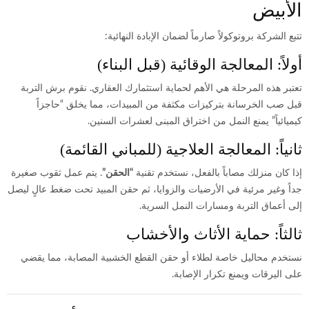
الأبيض
تتبع الشركة بروتوكولاً صارماً لضمان الإبادة النهائية:
أولاً: المعالجة الوقائية (قبل البناء)
تعتبر هذه المرحلة هي الأهم لحماية استثمارك العقاري. نقوم برش التربة
قبل صب الخرسانة بتركيزات مكثفة من المبيدات، مما يخلق “حاجزاً
كيميائياً” يمنع النمل من اختراق المبنى لعشرات السنين.
ثانياً: المعالجة العلاجية (للمباني القائمة)
إذا كان منزلك مصاباً بالفعل، نستخدم تقنية
“الحقن”
. يتم عمل ثقوب صغيرة
جداً وغير مرئية في الأرضيات والزوايا، ثم حقن المبيد تحت ضغط عالٍ ليصل
إلى أعماق التربة ومسارات النمل السرية.
ثالثاً: حماية الأثاث والأخشاب
نستخدم محاليل خاصة لطلاء أو حقن القطع الخشبية المصابة، مما يقضي
على اليرقات ويمنع تكرار الإصابة.