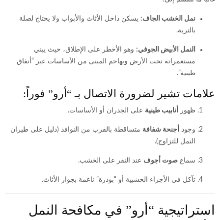
نمل الخشب الجاف:
يسكن داخل الأثاث والأبواب ولا يحتاج لصلة
بالتربة.
النمل الأبيض الجوفي:
وهو الأخطر على الإطلاق، حيث يبني
مستعمراته تحت الأرض ويهاجم المبنى من الأساسات عبر “أنفاق
طينية”.
علامات تشير لضرورة الاتصال بـ “أرو” فوراً:
ظهور
أنابيب طينية
على الجدران أو الأساسات.
وجود
أجنحة شفافة
متساقطة بالقرب من النوافذ (دليل على طيران
النمل للتزاوج).
سماع
صوت أجوف
عند النقر على الخشب.
تآكل في الأجزاء الخشبية أو “بودرة” ناعمة بجوار الأثاث.
استراتيجية “أرو” في مكافحة النمل