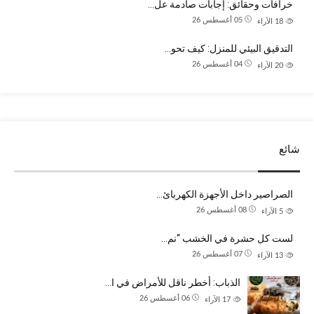
خرافات وحقائق: إجابات صادمة عل…
05 أغسطس 26
18
الآراء
التدقيق البيئي للمنزل: كيف تحو…
04 أغسطس 26
20
الآراء
شائع
الصراصير داخل الأجهزة الكهربائ…
08 أغسطس 26
5
الآراء
لست كل حشرة في الخشب “نم…
07 أغسطس 26
13
الآراء
الذباب: أخطر ناقل للأمراض في ا…
06 أغسطس 26
17
الآراء