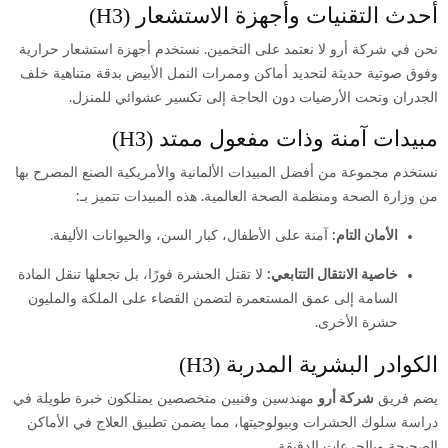
أحدث التقنيات وأجهزة الاستشعار (H3)
نحن في شركة أرو لا نعتمد على التخمين. نستخدم أجهزة استشعار حرارية
وفوق صوتية حديثة لتحديد أماكن وممرات النمل الأبيض بدقة متناهية خلف
الجدران وتحت الأرضيات دون الحاجة إلى تكسير عشوائي للمنزل.
مبيدات آمنة وذات مفعول ممتد (H3)
نستخدم مجموعة من أفضل المبيدات الألمانية والأمريكية الصنع المصرح بها
من وزارة الصحة ومنظمة الصحة العالمية. هذه المبيدات تتميز بـ:
الأمان التام:
آمنة على الأطفال، كبار السن، والحيوانات الأليفة.
خاصية الانتقال التتابعي:
لا تقتل الحشرة فورًا، بل تجعلها تنقل المادة
السامة إلى عمق المستعمرة لتضمن القضاء على الملكة والمليون
حشرة الأخرى.
الكوادر البشرية المدربة (H3)
يضم فريق
شركة أرو
مهندسين وفنيين متخصصين يمتلكون خبرة طويلة في
دراسة سلوك الحشرات وبيولوجيتها، مما يضمن تطبيق العلاج في الأماكن
الصحيحة وبالجرعات الدقيقة.