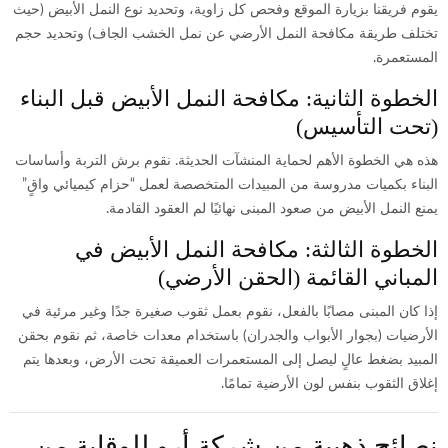
يقوم فريقنا بزيارة الموقع وفحص كل زاوية، وتحديد نوع النمل الأبيض (حيث
تختلف طريقة مكافحة النمل الأرضي عن نمل الخشب الجاف) وتحديد حجم
المستعمرة.
الخطوة الثانية: مكافحة النمل الأبيض قبل البناء
(تحت التأسيس)
هذه هي الخطوة الأهم لحماية المنشآت الحديثة. نقوم برش التربة وأساسات
البناء بكميات مدروسة من المبيدات المتخصصة لعمل “حزام كيميائي واقٍ”
يمنع النمل الأبيض من صعود المبنى نهائيًا لم العقود القادمة.
الخطوة الثالثة: مكافحة النمل الأبيض في
المباني القائمة (الحقن الأرضي)
إذا كان المبنى مصابًا بالفعل، نقوم بعمل ثقوب صغيرة جدًا وغير مرئية في
الأرضيات (بجوار الأبواب والجدران) باستخدام معدات خاصة، ثم نقوم بحقن
المبيد بضغط عالٍ ليصل إلى المستعمرات العميقة تحت الأرض، وبعدها يتم
إغلاق الثقوب بنفس لون الأرضية تمامًا.
نصائح ذهبية من شركة أرو للوقاية من