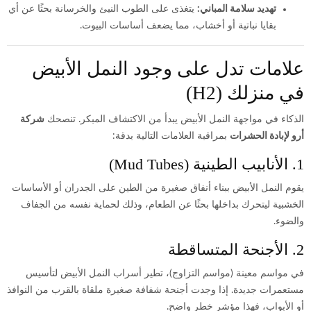
تهديد سلامة المباني:
يتغذى على الطوب النيئ والخرسانة بحثًا عن أي
بقايا نباتية أو أخشاب، مما يضعف أساسات البيوت.
علامات تدل على وجود النمل الأبيض
في منزلك (H2)
الذكاء في مواجهة النمل الأبيض يبدأ من الاكتشاف المبكر. تنصحك
شركة
أرو لإبادة الحشرات
بمراقبة العلامات التالية بدقة:
1. الأنابيب الطينية (Mud Tubes)
يقوم النمل الأبيض ببناء أنفاق صغيرة من الطين على الجدران أو الأساسات
الخشبية ليتحرك بداخلها بحثًا عن الطعام، وذلك لحماية نفسه من الجفاف
والضوء.
2. الأجنحة المتساقطة
في مواسم معينة (مواسم التزاوج)، تطير أسراب النمل الأبيض لتأسيس
مستعمرات جديدة. إذا وجدت أجنحة شفافة صغيرة ملقاة بالقرب من النوافذ
أو الأبواب، فهذا مؤشر خطر واضح.