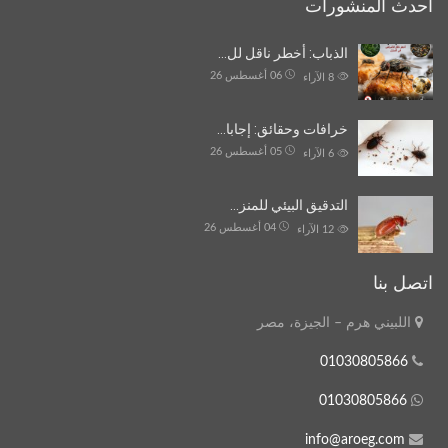
أحدث المنشورات
الذباب: أخطر ناقل لل…
06 أغسطس 26
8
الآراء
خرافات وحقائق: إجابا…
05 أغسطس 26
6
الآراء
التدقيق البيئي للمنز…
04 أغسطس 26
12
الآراء
اتصل بنا
اللبيني هرم – الجيزة، مصر
01030805866
01030805866
info@aroeg.com