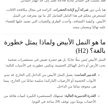
فقد تتسبب في خسائر مادية فادحة تصل إلى حد انهيار المباني.
هنا يأتي دور
شركة أرو لإبادة الحشرات
، الرائدة في مجال مكافحة الآفات،
لتستعرض معكم في هذا الدليل الشامل كل ما تود معرفته عن النمل
الأبيض، وكيفية اكتشافه، وأحدث الطرق والتقنيات التي نعتمد عليها للقضاء
عليه نهائيًا وبضمان ممتد.
ما هو النمل الأبيض ولماذا يمثل خطورة
بالغة؟ (H2)
النمل الأبيض ليس نملًا عاديًا؛ بل هو حشرة تعيش في مستعمرات ضخمة
تحت الأرض أو داخل الهياكل الخشبية. وتكمن خطورته في الأسباب التالية:
التدمير الصامت:
يعمل النمل الأبيض من الداخل إلى الخارج. قد تبدو
الأبواب الخشبية أو الأرضيات (الباركيه) سليمة تمامًا من الخارج، بينما
هي مجوفة تمامًا من الداخل.
القدرة التدميرية العالية:
تستهلك المستعمرة الكبيرة كميات هائلة من
الأخشاب يوميًا دون توقف (24 ساعة في اليوم).