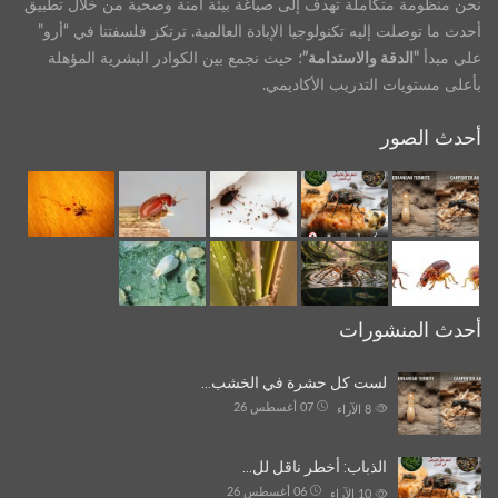
نحن منظومة متكاملة تهدف إلى صياغة بيئة آمنة وصحية من خلال تطبيق
أحدث ما توصلت إليه تكنولوجيا الإبادة العالمية. ترتكز فلسفتنا في “أرو”
على مبدأ
“الدقة والاستدامة”
؛ حيث نجمع بين الكوادر البشرية المؤهلة
بأعلى مستويات التدريب الأكاديمي.
أحدث الصور
أحدث المنشورات
لست كل حشرة في الخشب…
07 أغسطس 26
8
الآراء
الذباب: أخطر ناقل لل…
06 أغسطس 26
10
الآراء