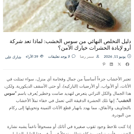
دليل التخلص النهائي من سوس الخشب: لماذا تعد شركة
أرو لإبادة الحشرات خيارك الآمن؟
يونيو 11, 2026
سمر رضا
لا يوجد تعليقات
39
الآراء
شارك على
تعتبر الأخشاب جزءاً أساسياً من جمال وفخامة أي منزل، سواء تمثلت في
الأثاث، أو الأبواب، أو الأرضيات (الباركيه)، أو حتى الأسقف الديكورية. ولكن،
هذا الجمال والكل التراثي يتعرض لتهديد صامت وخطير يُعرف باسم
“سوس
الخشب”
. إنها تلك الحشرة الدقيقة التي تعمل في خفاء تملأ الأخشاب
بالتجاويف والأنفاق، مما يهدد بانهيار قطع الأثاث الثمينة وتحويلها إلى ركام
من البودرة.
إذا كنت تلاحظ وجود ثقوب صغيرة في أثاثك أو مسحوقاً ناعماً يشبه نشارة
الخشب، فأنت تواجه مشكلة تتطلب تدخلاً فورياً. في هذا الدليل الشامل،