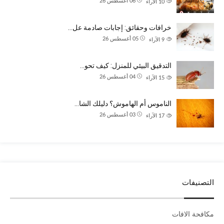
06 أغسطس 26
10
الآراء
خرافات وحقائق: إجابات صادمة عل…
05 أغسطس 26
9
الآراء
التدقيق البيئي للمنزل: كيف تحو…
04 أغسطس 26
15
الآراء
الناموس أم الهاموش؟ دليلك الشا…
03 أغسطس 26
17
الآراء
التصنيفات
مكافحة الافات