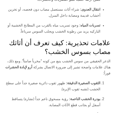
انتقال العدوى:
شراء أثاث مستعمل مصاب دون فحصه، أو تخزين
أخشاب قديمة ومصابة داخل المنزل.
تسربات المياه:
وجود تسريب مياه بالقرب من المطابخ الخشبية أو
الباركيه يزيد من رطوبة الخشب ويجلب السوس سرياعاً.
علامات تحذيرية: كيف تعرف أن أثاثك
مصاب بسوس الخشب؟
الذعر الحقيقي من سوس الخشب ينبع من كونه “مخرباً صامتاً”. ومع ذلك،
هناك علامات واضحة تشير إلى ضرورة الاتصال بشركة
أرو لإبادة الحشرات
فوراً:
الثقوب الصغيرة الدقيقة:
ظهور ثقوب دائرية صغيرة جداً على سطح
الخشب (تشبه ثقوب الإبرة).
بودرة الخشب الناعمة:
رؤية مسحوق ناعم جداً (نشارة) يتساقط
أسفل أو بجانب قطع الأثاث المصابة.