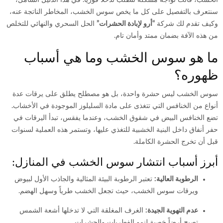
سنتعرف بالتفصيل على كل ما يخص سوس الخشب، المخاطر الناتجة عنه،
وكيف تقدم لك شركة
“أرو لإبادة الحشرات”
الحل السحري والنهائي للتخلص
من هذه الآفة بضمان ممتد وأمان تام.
ما هو سوس الخشب وما هي أسباب
ظهوره؟
سوس الخشب ليس حشرة واحدة، بل هو مصطلح يطلق على يرقات عدة
أنواع من الخنافس التي تتغذى على مادة السليلوز الموجودة في الأخشاب.
تضع الخنافس البيض في شقوق الخشب، وعندما يفقس، تبدأ اليرقات في
حفر أنفاق داخل البنية الخشبية للتغذي عليها، وتستمر هذه العملية لسنوات
قبل أن تخرج الحشرة الكاملة.
أبرز أسباب انتشار سوس الخشب في المنازل:
الرطوبة العالية:
تعتبر الرطوبة البيئة المثالية والجاذب الأول لبيوض
ويرقات سوس الخشب، حيث تجعل الخشب طرياً وسهل الهضم.
عدم التهوية الجيدة:
الغرف المغلقة التي لا تدخلها أشعة الشمس
تصبح أرضاً خصبة لنمو الفطريات والحشرات.