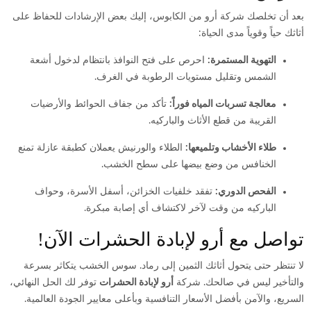
بعد أن تخلصك شركة أرو من الكابوس، إليك بعض الإرشادات للحفاظ على
أثاثك حياً وقوياً مدى الحياة:
التهوية المستمرة:
احرص على فتح النوافذ بانتظام لدخول أشعة
الشمس وتقليل مستويات الرطوبة في الغرف.
معالجة تسربات المياه فوراً:
تأكد من جفاف الحوائط والأرضيات
القريبة من قطع الأثاث والباركيه.
طلاء الأخشاب وتلميعها:
الطلاء والورنيش يعملان كطبقة عازلة تمنع
الخنافس من وضع بيضها على سطح الخشب.
الفحص الدوري:
تفقد خلفيات الخزائن، أسفل الأسرة، وحواف
الباركيه من وقت لآخر لاكتشاف أي إصابة مبكرة.
تواصل مع أرو لإبادة الحشرات الآن!
لا تنتظر حتى يتحول أثاثك الثمين إلى رماد. سوس الخشب يتكاثر بسرعة
والتأخير ليس في صالحك. شركة
أرو لإبادة الحشرات
توفر لك الحل النهائي،
السريع، والآمن بأفضل الأسعار التنافسية وبأعلى معايير الجودة العالمية.