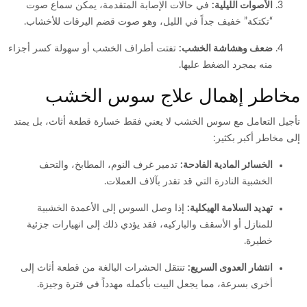
الأصوات الليلية:
في حالات الإصابة المتقدمة، يمكن سماع صوت
“تكتكة” خفيف جداً في الليل، وهو صوت قضم اليرقات للأخشاب.
ضعف وهشاشة الخشب:
تفتت أطراف الخشب أو سهولة كسر أجزاء
منه بمجرد الضغط عليها.
مخاطر إهمال علاج سوس الخشب
تأجيل التعامل مع سوس الخشب لا يعني فقط خسارة قطعة أثاث، بل يمتد
إلى مخاطر أكبر بكثير:
الخسائر المادية الفادحة:
تدمير غرف النوم، المطابخ، والتحف
الخشبية النادرة التي قد تقدر بآلاف العملات.
تهديد السلامة الهيكلية:
إذا وصل السوس إلى الأعمدة الخشبية
للمنازل أو الأسقف والباركيه، فقد يؤدي ذلك إلى انهيارات جزئية
خطيرة.
انتشار العدوى السريع:
تنتقل الحشرات البالغة من قطعة أثاث إلى
أخرى بسرعة، مما يجعل البيت بأكمله مهدداً في فترة وجيزة.