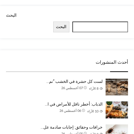
البحث
البحث
أحدث المنشورات
لست كل حشرة في الخشب “نم…
07 أغسطس 26
8
الآراء
الذباب: أخطر ناقل للأمراض في ا…
06 أغسطس 26
10
الآراء
خرافات وحقائق: إجابات صادمة عل…
05 أغسطس 26