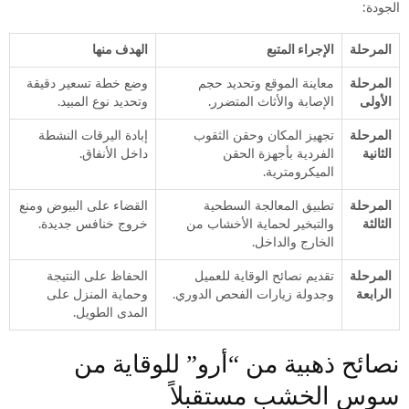
الجودة:
المرحلة
الإجراء المتبع
الهدف منها
المرحلة
معاينة الموقع وتحديد حجم
وضع خطة تسعير دقيقة
الأولى
الإصابة والأثاث المتضرر.
وتحديد نوع المبيد.
المرحلة
تجهيز المكان وحقن الثقوب
إبادة اليرقات النشطة
الثانية
الفردية بأجهزة الحقن
داخل الأنفاق.
الميكرومترية.
المرحلة
تطبيق المعالجة السطحية
القضاء على البيوض ومنع
الثالثة
والتبخير لحماية الأخشاب من
خروج خنافس جديدة.
الخارج والداخل.
المرحلة
تقديم نصائح الوقاية للعميل
الحفاظ على النتيجة
الرابعة
وجدولة زيارات الفحص الدوري.
وحماية المنزل على
المدى الطويل.
نصائح ذهبية من “أرو” للوقاية من
سوس الخشب مستقبلاً