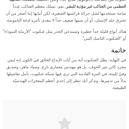
العظمى من العناكب غير مؤذية للبشر
. نعم، تمتلك معظم العناكب غدداً
سامة تستخدمها لشل حركة فرائسها الصغيرة، لكن أنيابها إما أصغر من أن
تخترق جلد الإنسان، أو أن سمها ضعيف جداً لا يتعدى تأثيره لدغة الناموسة.
هناك أنواع قليلة جداً خطيرة وتستدعي الحذر مثل عنكبوت “الأرملة السوداء”
أو “العنكبوت الناسك البني”.
خاتمة
في النهاية، يظل العنكبوت آية من آيات الإبداع الخالق في الكون. إنه ليس
مجرد كائن يثير الخوف، بل هو مهندس معماري بارع، وصياد ماهر، وصديق
وفيّ للبيئة. في المرة القادمة التي ترى فيها شبكة عنكبوت، تأمل تفاصيلها
بدلاً من تدميرها، وتذكر أنك تنظر إلى إحدى أعظم المعجزات الهندسيّة
الطبيعية.