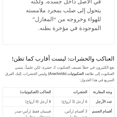
في الأصل داخل جسده، ولكنه
يتحول إلى صلب بمجرد ملامسته
للهواء وخروجه من “المغازل”
الموجودة في مؤخرة بطنه.
العناكب والحشرات: ليست أقارب كما تظن!
يقع الكثيرون في خطأ تصنيف العنكبوت كـ حشرة، لكن علمياً، ينتمي
العنكبوت إلى طائفة
العنكبوتيات (Arachnids)
وليس الحشرات. إليك الفرق
السريع في هذا الجدول:
وجه المقارنة
الحشرات
العناكب (العنكبوتيات)
عدد الأرجل
6 أرجل (3 أزواج)
8 أرجل (4 أزواج)
أقسام الجسم
3 أقسام (رأس،
قسمان فقط (رأس-صدر
صدر، بطن)
مندمجان، وبطن)