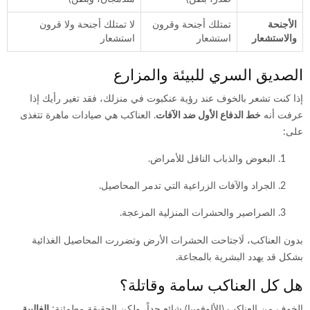
الأجنحة
تمتلك أجنحة وقرون
لا تمتلك أجنحة ولا قرون
والاستشعار
استشعار
استشعار
الصديق السري للبيئة والمزارع
إذا كنت تشعر بالخوف عند رؤية عنكبوت في منزلك، فقد تغير رأيك إذا
عرفت أنه
خط الدفاع الأول ضد الآفات
. العناكب هي صيادات ماهرة تتغذى
على:
البعوض والذباب الناقل للأمراض.
الجراد والآفات الزراعية التي تدمر المحاصيل.
الصراصير والحشرات المنزلية المزعجة.
بدون العناكب، لَاجتاحت الحشرات الأرض وتضررت المحاصيل الغذائية
بشكل قد يهدد البشرية بالمجاعة.
هل كل العناكب سامة وقاتلة؟
الخوف من العناكب (الألوفوبيا) شائع جداً، ولكن الحقيقة مطمئنة:
الغالبية