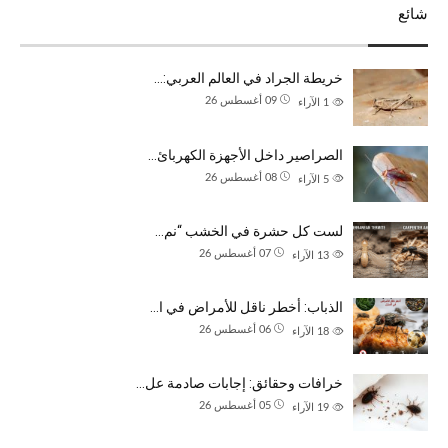
شائع
خريطة الجراد في العالم العربي:…
09 أغسطس 26
1
الآراء
الصراصير داخل الأجهزة الكهربائ…
08 أغسطس 26
5
الآراء
لست كل حشرة في الخشب “نم…
07 أغسطس 26
13
الآراء
الذباب: أخطر ناقل للأمراض في ا…
06 أغسطس 26
18
الآراء
خرافات وحقائق: إجابات صادمة عل…
05 أغسطس 26
19
الآراء