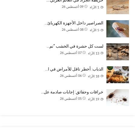
خريطة الجراد في العالم العربي:…
09 أغسطس 26
1
الآراء
الصراصير داخل الأجهزة الكهربائ…
08 أغسطس 26
5
الآراء
لست كل حشرة في الخشب “نم…
07 أغسطس 26
13
الآراء
الذباب: أخطر ناقل للأمراض في ا…
06 أغسطس 26
18
الآراء
خرافات وحقائق: إجابات صادمة عل…
05 أغسطس 26
19
الآراء