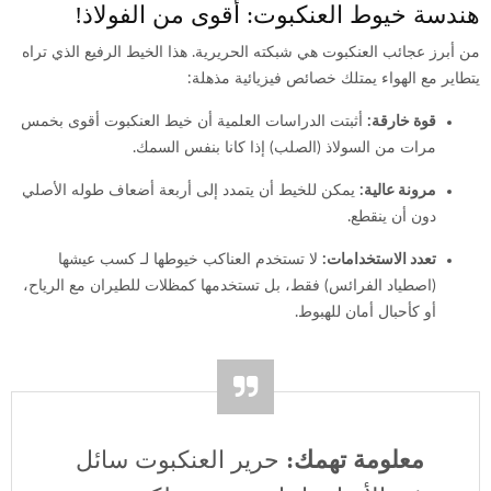
هندسة خيوط العنكبوت: أقوى من الفولاذ!
من أبرز عجائب العنكبوت هي شبكته الحريرية. هذا الخيط الرفيع الذي تراه
يتطاير مع الهواء يمتلك خصائص فيزيائية مذهلة:
قوة خارقة:
أثبتت الدراسات العلمية أن خيط العنكبوت أقوى بخمس
مرات من السولاذ (الصلب) إذا كانا بنفس السمك.
مرونة عالية:
يمكن للخيط أن يتمدد إلى أربعة أضعاف طوله الأصلي
دون أن ينقطع.
تعدد الاستخدامات:
لا تستخدم العناكب خيوطها لـ كسب عيشها
(اصطياد الفرائس) فقط، بل تستخدمها كمظلات للطيران مع الرياح،
أو كأحبال أمان للهبوط.
معلومة تهمك:
حرير العنكبوت سائل