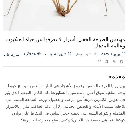
مهندس الطبيعة الخفي: أسرار لا تعرفها عن حياة العنكبوت
وعالمه المذهل
يوليو 1, 2026
شهد الجمل
لا يوجد تعليقات
54
الآراء
شارك على
مقدمة
بين زوايا الغرف المنسية وفروع الأشجار في الغابات العميق، ينسج خيوطه
بدقة متناهية تفوق أعتى المهندسين.
العنكبوت
؛ ذلك الكائن الصغير الذي يثير
في نفوس الكثيرين مزيجاً من الرعب والفضول. ورغم السمعة السيئة التي
تلاحقه بسبب الأفلام والقصص الخيالية، إلا أن عالم العناكب مليء بالأسرار
المذهلة والفوائد البيئية التي تجعله حجر أساس في الحفاظ على توازن
كوكبنا. فما هي حقيقة هذا الكائن؟ وكيف يصنع معجزته الحريرية؟