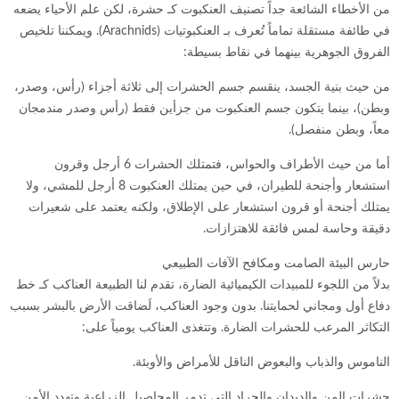
من الأخطاء الشائعة جداً تصنيف العنكبوت كـ حشرة، لكن علم الأحياء يضعه
في طائفة مستقلة تماماً تُعرف بـ العنكبوتيات (Arachnids). ويمكننا تلخيص
الفروق الجوهرية بينهما في نقاط بسيطة:
من حيث بنية الجسد، ينقسم جسم الحشرات إلى ثلاثة أجزاء (رأس، وصدر،
وبطن)، بينما يتكون جسم العنكبوت من جزأين فقط (رأس وصدر مندمجان
معاً، وبطن منفصل).
أما من حيث الأطراف والحواس، فتمتلك الحشرات 6 أرجل وقرون
استشعار وأجنحة للطيران، في حين يمتلك العنكبوت 8 أرجل للمشي، ولا
يمتلك أجنحة أو قرون استشعار على الإطلاق، ولكنه يعتمد على شعيرات
دقيقة وحاسة لمس فائقة للاهتزازات.
حارس البيئة الصامت ومكافح الآفات الطبيعي
بدلاً من اللجوء للمبيدات الكيميائية الضارة، تقدم لنا الطبيعة العناكب كـ خط
دفاع أول ومجاني لحمايتنا. بدون وجود العناكب، لَضاقت الأرض بالبشر بسبب
التكاثر المرعب للحشرات الضارة. وتتغذى العناكب يومياً على:
الناموس والذباب والبعوض الناقل للأمراض والأوبئة.
حشرات المن والديدان والجراد التي تدمر المحاصيل الزراعية وتهدد الأمن