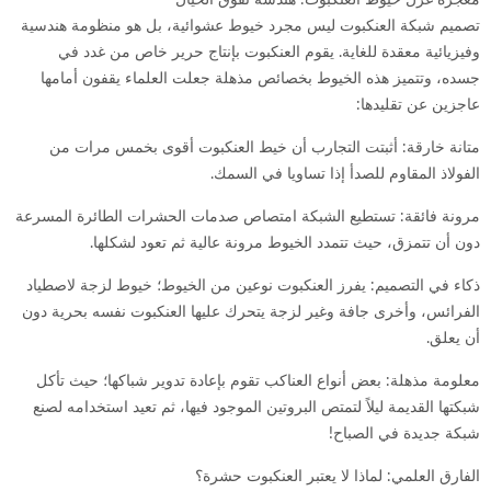
معجزة غزل خيوط العنكبوت: هندسة تفوق الخيال
تصميم شبكة العنكبوت ليس مجرد خيوط عشوائية، بل هو منظومة هندسية
وفيزيائية معقدة للغاية. يقوم العنكبوت بإنتاج حرير خاص من غدد في
جسده، وتتميز هذه الخيوط بخصائص مذهلة جعلت العلماء يقفون أمامها
عاجزين عن تقليدها:
متانة خارقة: أثبتت التجارب أن خيط العنكبوت أقوى بخمس مرات من
الفولاذ المقاوم للصدأ إذا تساويا في السمك.
مرونة فائقة: تستطيع الشبكة امتصاص صدمات الحشرات الطائرة المسرعة
دون أن تتمزق، حيث تتمدد الخيوط مرونة عالية ثم تعود لشكلها.
ذكاء في التصميم: يفرز العنكبوت نوعين من الخيوط؛ خيوط لزجة لاصطياد
الفرائس، وأخرى جافة وغير لزجة يتحرك عليها العنكبوت نفسه بحرية دون
أن يعلق.
معلومة مذهلة: بعض أنواع العناكب تقوم بإعادة تدوير شباكها؛ حيث تأكل
شبكتها القديمة ليلاً لتمتص البروتين الموجود فيها، ثم تعيد استخدامه لصنع
شبكة جديدة في الصباح!
الفارق العلمي: لماذا لا يعتبر العنكبوت حشرة؟