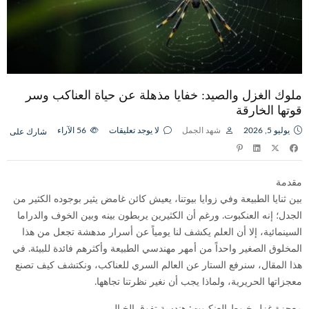
ملوك الغزل والصيد: خفايا مذهلة عن حياة العناكب وسر
قوتها الخارقة
يوليو 5, 2026
شهد الجمل
لا يوجد تعليقات
56
الآراء
شارك على
مقدمة
بين ثنايا الطبيعة وفي زوايا بيوتنا، يعيش كائن غامض يثير بوجوده الكثير من
الجدل؛ إنه العنكبوت. ورغم أن الكثيرين يربطون بينه وبين الخوف والدراما
السينمائية، إلا أن العلم يكشف لنا يومياً عن أسرار مدهشة تجعل من هذا
المخلوق الصغير واحداً من أمهر مهندسي الطبيعة وأكثرهم فائدة للبيئة. في
هذا المقال، سنرفع الستار عن العالم السري للعناكب، ونكتشف كيف تصنع
معجزاتها الحريرية، ولماذا يجب أن نغير نظرتنا تجاهها.