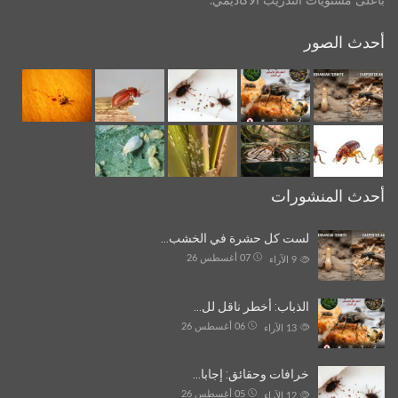
بأعلى مستويات التدريب الأكاديمي.
أحدث الصور
أحدث المنشورات
لست كل حشرة في الخشب…
07 أغسطس 26
9
الآراء
الذباب: أخطر ناقل لل…
06 أغسطس 26
13
الآراء
خرافات وحقائق: إجابا…
05 أغسطس 26
12
الآراء