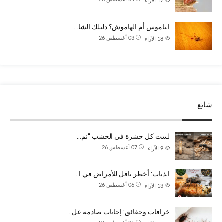
17
الآراء
الناموس أم الهاموش؟ دليلك الشا…
03 أغسطس 26
18
الآراء
شائع
لست كل حشرة في الخشب “نم…
07 أغسطس 26
9
الآراء
الذباب: أخطر ناقل للأمراض في ا…
06 أغسطس 26
13
الآراء
خرافات وحقائق: إجابات صادمة عل…