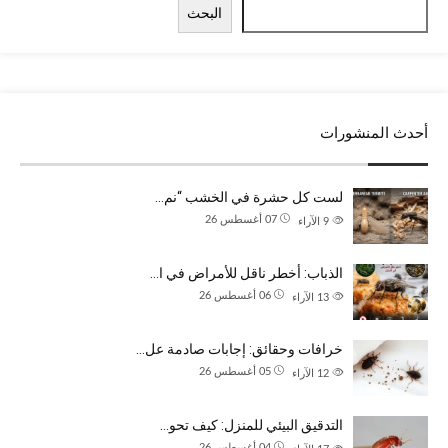
البحث
أحدث المنشورات
لست كل حشرة في الخشب “نم…
07 أغسطس 26
9
الآراء
الذباب: أخطر ناقل للأمراض في ا…
06 أغسطس 26
13
الآراء
خرافات وحقائق: إجابات صادمة عل…
05 أغسطس 26
12
الآراء
التدقيق البيئي للمنزل: كيف تحو…
04 أغسطس 26