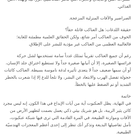
الغذائي.
الصراصير والآفات المنزلية المزعجة.
حقيقة اللدغات: هل العناكب قاتلة حقاً؟
الخوف من العناكب أمر شائع، ولكن الحقائق العلمية مطمئنة للغاية؛
فالغالبية العظمى من العناكب غير مؤذية للبشر على الإطلاق.
رغم أن جميع العناكب تقريباً تمتلك غدداً سامة تستخدمها لشل حركة
فرائسها الصغيرة، إلا أن أنيابها صغيرة جداً ولا تستطيع اختراق جلد الإنسان،
أو أن سمها ضعيف جداً لا يتعدى تأثيره لدغة ناموسة بسيطة. العناكب كائنات
خجولة تفضل الهرب والابتعاد عن البشر، ولا تلجأ للدغ إلا إذا شعرت بالخطر
الشديد أو تم الضغط عليها بالخطأ.
خاتمة
في النهاية، يظل العنكبوت آية من آيات الإبداع في هذا الكون. إنه ليس مجرد
كائن يثير الريبة، بل هو شريك بيئي ذكي يعمل بصمت لتطهير الأرض من
الآفات وموازنة الطبيعة. في المرة القادمة التي ترى فيها شبكة عنكبوت،
تأمل تفاصيلها البديعة وتذكر أنك تنظر إلى إحدى أعظم المعجزات الهندسيّة
الطبيعية.