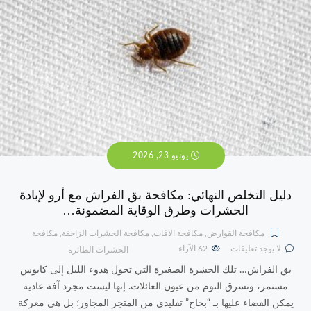
يونيو 23, 2026
دليل التخلص النهائي: مكافحة بق الفراش مع أرو لإبادة
الحشرات وطرق الوقاية المضمونة…
مكافحة القوارض
,
مكافحة الافات
,
مكافحة الحشرات الزاحفة
,
مكافحة
لا يوجد تعليقات
62
الآراء
الحشرات الطائرة
بق الفراش… تلك الحشرة الصغيرة التي تحول هدوء الليل إلى كابوس
مستمر، وتسرق النوم من عيون العائلات. إنها ليست مجرد آفة عادية
يمكن القضاء عليها بـ “بخاخ” تقليدي من المتجر المجاور؛ بل هي معركة