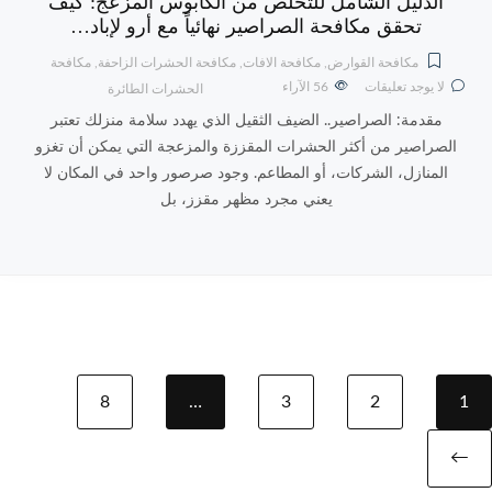
الدليل الشامل للتخلص من الكابوس المزعج: كيف
تحقق مكافحة الصراصير نهائياً مع أرو لإباد…
مكافحة القوارض
,
مكافحة الافات
,
مكافحة الحشرات الزاحفة
,
مكافحة
لا يوجد تعليقات
56
الآراء
الحشرات الطائرة
مقدمة: الصراصير.. الضيف الثقيل الذي يهدد سلامة منزلك تعتبر
الصراصير من أكثر الحشرات المقززة والمزعجة التي يمكن أن تغزو
المنازل، الشركات، أو المطاعم. وجود صرصور واحد في المكان لا
يعني مجرد مظهر مقزز، بل
8
…
3
2
1
Next page