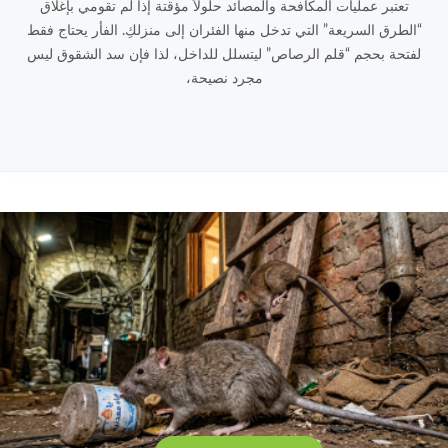
تعتبر عمليات المكافحة والمصائد حلولاً مؤقتة إذا لم تقومي بإغلاق
“الطرق السريعة” التي تدخل منها الفئران إلى منزلكِ. الفأر يحتاج فقط
لفتحة بحجم “قلم الرصاص” ليتسلل للداخل، لذا فإن سد الشقوق ليس
مجرد نصيحة،