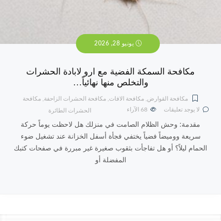
يونيو 28, 2026
مكافحة السمكة الفضية مع ارو لابادة الحشرات
والتخلص منها نهائياً…
مكافحة القوارض
,
مكافحة الافات
,
مكافحة الحشرات الزاحفة
,
مكافحة
لا يوجد تعليقات
68
الآراء
الحشرات الطائرة
مقدمة: وحش الظلام الصامت في منزلك هل لاحظت يوماً حركة
سريعة ووميضاً فضياً يختفي فجأة أسفل الخزانة عند تشغيل ضوء
الحمام ليلاً؟ أو هل تفاجأت بثقوب صغيرة غير مبررة في صفحات كتبك
المفضلة أو