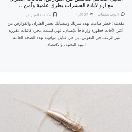
مع ارو لابادة الحشرات بطرق علمية وآمن…
لا يوجد تعليقات
57
الآراء
مكافحة القوارض
مقدمة: خطر صامت يهدد منزلك ومنشأتك تعتبر الفئران والقوارض من
أكثر الآفات خطورة وإزعاجاً للإنسان، فهي ليست مجرد كائنات مقززة
تثير الرعب في النفوس، بل هي قنابل موقوتة تهدد الصحة العامة،
البنية التحتية، والاقتصاد.