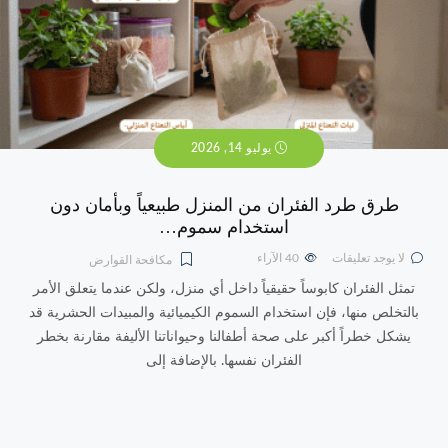
يوليو 14, 2026
طرق طرد الفئران من المنزل طبيعياً وبأمان دون
استخدام سموم…
لا يوجد تعليقات
40
الآراء
مكافحة القوارض
تمثل الفئران كابوساً حقيقياً داخل أي منزل، ولكن عندما يتعلق الأمر
بالتخلص منها، فإن استخدام السموم الكيميائية والمبيدات الحشرية قد
يشكل خطراً أكبر على صحة أطفالنا وحيواناتنا الأليفة مقارنة بخطر
الفئران نفسها. بالإضافة إلى